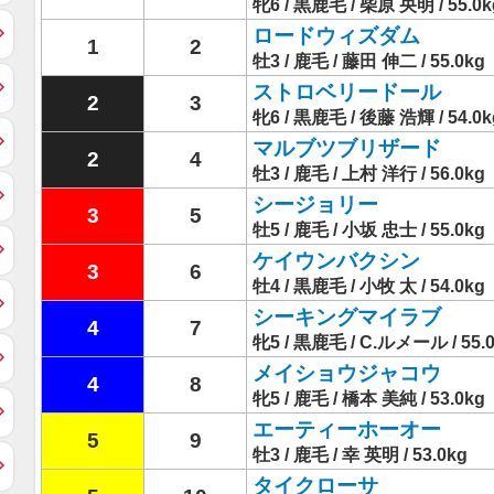
牝6 / 黒鹿毛 / 柴原 央明 / 55.0k
ロードウィズダム
1
2
牡3 / 鹿毛 / 藤田 伸二 / 55.0kg
ストロベリードール
2
3
牝6 / 黒鹿毛 / 後藤 浩輝 / 54.0k
マルブツブリザード
2
4
牡3 / 鹿毛 / 上村 洋行 / 56.0kg
シージョリー
3
5
牡5 / 鹿毛 / 小坂 忠士 / 55.0kg
ケイウンバクシン
3
6
牡4 / 黒鹿毛 / 小牧 太 / 54.0kg
シーキングマイラブ
4
7
牝5 / 黒鹿毛 / C.ルメール / 55.
メイショウジャコウ
4
8
牝5 / 鹿毛 / 橋本 美純 / 53.0kg
エーティーホーオー
5
9
牡3 / 鹿毛 / 幸 英明 / 53.0kg
タイクローサ