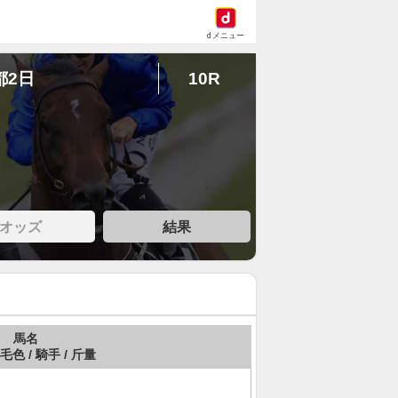
dメニュー
都2日
10R
オッズ
結果
馬名
 毛色 / 騎手 / 斤量