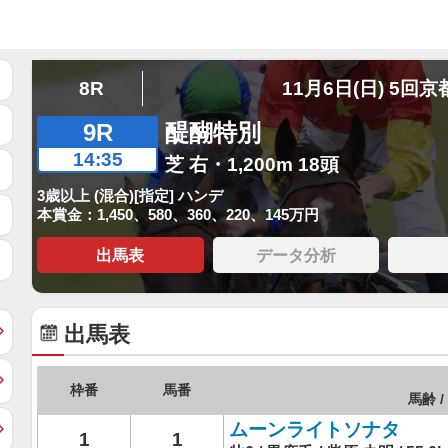
8R
11月6日(日) 5回京
9R
醍醐特別
14:35
芝 右・1,200m 18頭
3歳以上 (混合)[指定] ハンデ
本賞金：1,450、580、360、220、145万円
出馬表
データ分析
出馬表
枠番
馬番
馬齢 /
ムーンライトソナタ
1
1