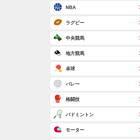
NBA
ラグビー
中央競馬
地方競馬
卓球
バレー
格闘技
バドミントン
モーター