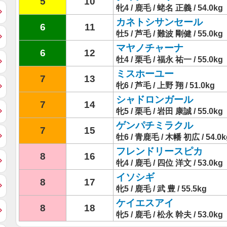
5
10
牝4 / 鹿毛 / 蛯名 正義 / 54.0kg
カネトシサンセール
6
11
牡5 / 芦毛 / 難波 剛健 / 55.0kg
マヤノチャーナ
6
12
牡4 / 栗毛 / 福永 祐一 / 55.0kg
ミスホーユー
7
13
牝6 / 芦毛 / 上野 翔 / 51.0kg
シャドロンガール
7
14
牝5 / 栗毛 / 岩田 康誠 / 55.0kg
ゲンパチミラクル
7
15
牡6 / 青鹿毛 / 木幡 初広 / 54.0k
フレンドリースピカ
8
16
牝4 / 鹿毛 / 四位 洋文 / 53.0kg
イソシギ
8
17
牝5 / 鹿毛 / 武 豊 / 55.5kg
ケイエスアイ
8
18
牝5 / 鹿毛 / 松永 幹夫 / 53.0kg