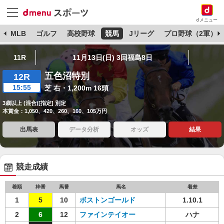
dメニュー
球
MLB
ゴルフ
高校野球
競馬
Jリーグ
プロ野球（2軍）
11R
11月13日(日) 3回福島8日
五色沼特別
12R
15:55
芝 右・1,200m 16頭
3歳以上 (混合)[指定] 別定
本賞金：1,050、420、260、160、105万円
出馬表
データ分析
オッズ
結果
競走成績
着順
枠番
馬番
馬名
着差
1
5
10
ボストンゴールド
1.10.1
2
6
12
ファインテイオー
ハナ