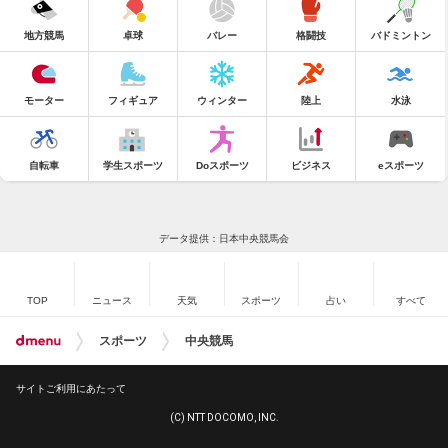
地方競馬
卓球
バレー
格闘技
バドミントン
モーター
フィギュア
ウィンター
陸上
水泳
自転車
学生スポーツ
Doスポーツ
ビジネス
eスポーツ
データ提供：日本中央競馬会
TOP
ニュース
天気
スポーツ
占い
すべて
スポーツ
中央競馬
サイトご利用にあたって
(C) NTT DOCOMO, INC.