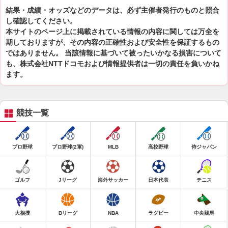
結果・成績・オッズなどのデータは、必ず主催者発行のものと照合
し確認してください。
本サイトのページ上に掲載されている情報の内容に関しては万全を
期しておりますが、その内容の正確性および安全性を保証するもの
ではありません。 当該情報に基づいて被ったいかなる損害について
も、株式会社NTTドコモおよび情報提供者は一切の責任を負いかね
ます。
競技一覧
プロ野球
プロ野球(2軍)
MLB
高校野球
侍ジャパン
ゴルフ
Jリーグ
海外サッカー
日本代表
テニス
大相撲
Bリーグ
NBA
ラグビー
中央競馬