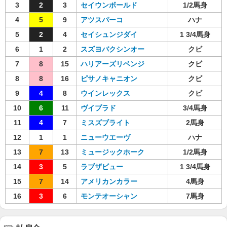
3
2
3
セイウンボールド
1/2馬身
4
5
9
アツスパーコ
ハナ
5
2
4
セイシュンジダイ
1 3/4馬身
6
1
2
スズヨバクシンオー
クビ
7
8
15
ハリアーズリベンジ
クビ
8
8
16
ピサノキャニオン
クビ
9
4
8
ウインレックス
クビ
10
6
11
ヴイプラド
3/4馬身
11
4
7
ミスズブライト
2馬身
12
1
1
ニューウエーヴ
ハナ
13
7
13
ミュージックホーク
1/2馬身
14
3
5
ラブザビュー
1 3/4馬身
15
7
14
アメリカンカラー
4馬身
16
3
6
モンテオーシャン
7馬身