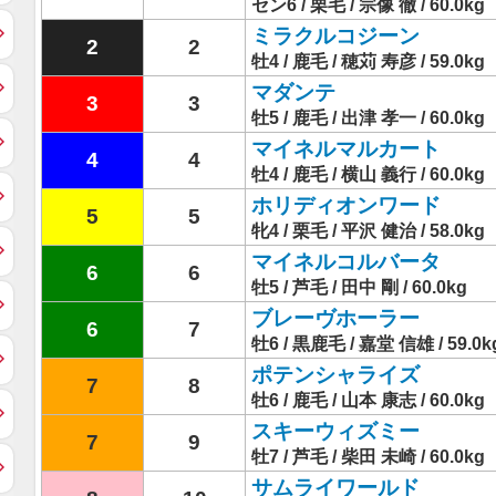
セン6 / 栗毛 / 宗像 徹 / 60.0kg
ミラクルコジーン
2
2
牡4 / 鹿毛 / 穂苅 寿彦 / 59.0kg
マダンテ
3
3
牡5 / 鹿毛 / 出津 孝一 / 60.0kg
マイネルマルカート
4
4
牡4 / 鹿毛 / 横山 義行 / 60.0kg
ホリディオンワード
5
5
牝4 / 栗毛 / 平沢 健治 / 58.0kg
マイネルコルバータ
6
6
牡5 / 芦毛 / 田中 剛 / 60.0kg
ブレーヴホーラー
6
7
牡6 / 黒鹿毛 / 嘉堂 信雄 / 59.0k
ポテンシャライズ
7
8
牡6 / 鹿毛 / 山本 康志 / 60.0kg
スキーウィズミー
7
9
牡7 / 芦毛 / 柴田 未崎 / 60.0kg
サムライワールド