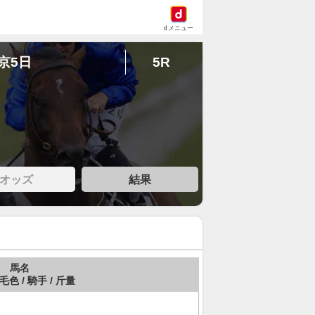
dメニュー
東京5日
5R
オッズ
結果
馬名
 毛色 / 騎手 / 斤量