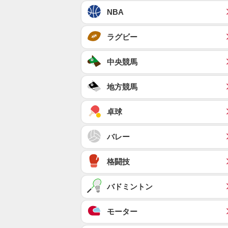
NBA
ラグビー
中央競馬
地方競馬
卓球
バレー
格闘技
バドミントン
モーター