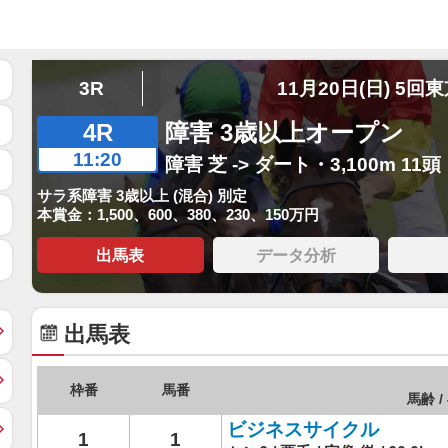
3R
11月20日(日) 5回
4R
障害 3歳以上オープン
11:20
障害 芝 -> ダート・3,100m 11頭
サラ系障害 3歳以上 (混合) 別定
本賞金：1,500、600、380、230、150万円
出馬表
データ分析
出馬表
枠番
馬番
馬齢 /
ビジネスサイクル
1
1