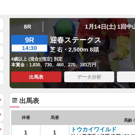
8R
1月14日(土) 1回中
9R
迎春ステークス
14:30
芝 右・2,500m 8頭
4歳以上 (混合)[指定] 別定
本賞金：1,830、730、460、270、183万円
出馬表
データ分析
出馬表
枠番
馬番
馬齢 /
トウカイワイルド
1
1