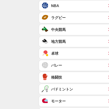
NBA
ラグビー
中央競馬
地方競馬
卓球
バレー
格闘技
バドミントン
モーター