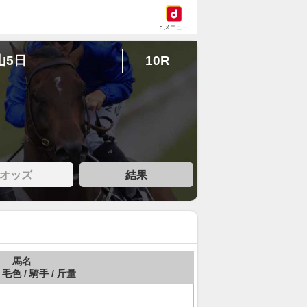
dメニュー
山5日
10R
オッズ
結果
馬名
 毛色 / 騎手 / 斤量