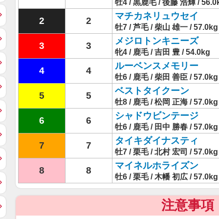
牡4 / 黒鹿毛 / 後藤 浩輝 / 56.0
マチカネリュウセイ
2
2
牡7 / 芦毛 / 柴山 雄一 / 57.0kg
メジロトンキニーズ
3
3
牝4 / 鹿毛 / 吉田 豊 / 54.0kg
ルーベンスメモリー
4
4
牡6 / 鹿毛 / 柴田 善臣 / 57.0kg
ベストタイクーン
5
5
牡8 / 鹿毛 / 松岡 正海 / 57.0kg
シャドウビンテージ
6
6
牡6 / 鹿毛 / 田中 勝春 / 57.0kg
タイキダイナスティ
7
7
牡7 / 栗毛 / 北村 宏司 / 57.0kg
マイネルホライズン
8
8
牡6 / 栗毛 / 木幡 初広 / 57.0kg
注意事項