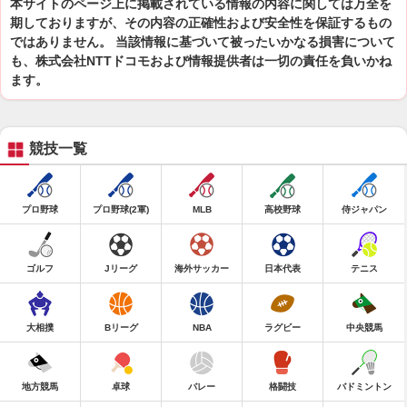
本サイトのページ上に掲載されている情報の内容に関しては万全を
期しておりますが、その内容の正確性および安全性を保証するもの
ではありません。 当該情報に基づいて被ったいかなる損害について
も、株式会社NTTドコモおよび情報提供者は一切の責任を負いかね
ます。
競技一覧
プロ野球
プロ野球(2軍)
MLB
高校野球
侍ジャパン
ゴルフ
Jリーグ
海外サッカー
日本代表
テニス
大相撲
Bリーグ
NBA
ラグビー
中央競馬
地方競馬
卓球
バレー
格闘技
バドミントン