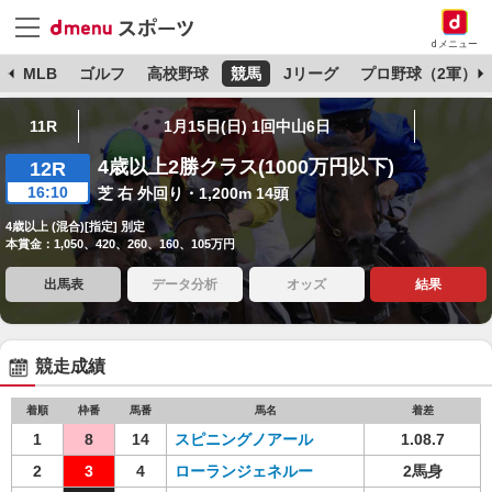
dメニュー
球
MLB
ゴルフ
高校野球
競馬
Jリーグ
プロ野球（2軍）
11R
1月15日(日) 1回中山6日
4歳以上2勝クラス(1000万円以下)
12R
16:10
芝 右 外回り・1,200m 14頭
4歳以上 (混合)[指定] 別定
本賞金：1,050、420、260、160、105万円
出馬表
データ分析
オッズ
結果
競走成績
着順
枠番
馬番
馬名
着差
1
8
14
スピニングノアール
1.08.7
2
3
4
ローランジェネルー
2馬身