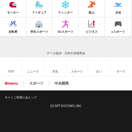
モーター
フィギュア
ウィンター
陸上
水泳
自転車
学生スポーツ
Doスポーツ
ビジネス
eスポーツ
データ提供：日本中央競馬会
TOP
ニュース
天気
スポーツ
占い
すべて
スポーツ
中央競馬
サイトご利用にあたって
(C) NTT DOCOMO, INC.