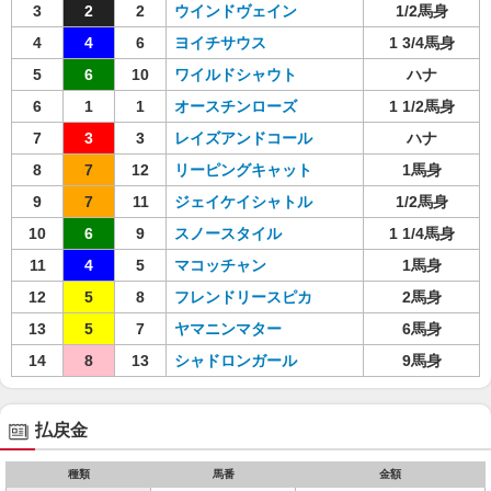
3
2
2
ウインドヴェイン
1/2馬身
4
4
6
ヨイチサウス
1 3/4馬身
5
6
10
ワイルドシャウト
ハナ
6
1
1
オースチンローズ
1 1/2馬身
7
3
3
レイズアンドコール
ハナ
8
7
12
リーピングキャット
1馬身
9
7
11
ジェイケイシャトル
1/2馬身
10
6
9
スノースタイル
1 1/4馬身
11
4
5
マコッチャン
1馬身
12
5
8
フレンドリースピカ
2馬身
13
5
7
ヤマニンマター
6馬身
14
8
13
シャドロンガール
9馬身
払戻金
種類
馬番
金額