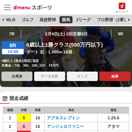
dメニュー
球
MLB
ゴルフ
高校野球
競馬
Jリーグ
プロ野球（2軍）
7R
2月4日(土) 2回京都3日
9R
4歳以上1勝クラス(500万円以下)
8R
14:00
ダート 右・1,400m 16頭
4歳以上 (混合)[指定] 別定
本賞金：740、300、190、110、74万円
出馬表
データ分析
オッズ
結果
競走成績
着順
枠番
馬番
馬名
着差
1
5
10
アグネスレプトン
1.25.6
2
8
15
アンジェロファニー
アタマ