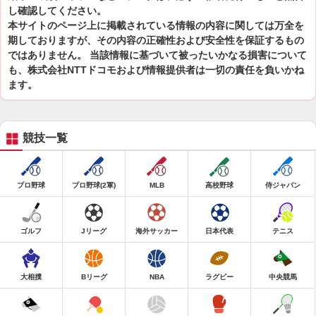
し確認してください。
本サイトのページ上に掲載されている情報の内容に関しては万全を
期しておりますが、その内容の正確性および安全性を保証するもの
ではありません。 当該情報に基づいて被ったいかなる損害について
も、株式会社NTTドコモおよび情報提供者は一切の責任を負いかね
ます。
競技一覧
プロ野球
プロ野球(2軍)
MLB
高校野球
侍ジャパン
ゴルフ
Jリーグ
海外サッカー
日本代表
テニス
大相撲
Bリーグ
NBA
ラグビー
中央競馬