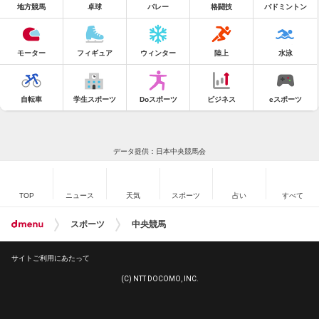
地方競馬
卓球
バレー
格闘技
バドミントン
モーター
フィギュア
ウィンター
陸上
水泳
自転車
学生スポーツ
Doスポーツ
ビジネス
eスポーツ
データ提供：日本中央競馬会
TOP
ニュース
天気
スポーツ
占い
すべて
スポーツ
中央競馬
サイトご利用にあたって
(C) NTT DOCOMO, INC.