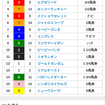
3
3
5
エグゼリーナ
3/4馬身
4
7
13
ホッコーランチャー
1/2馬身
5
3
6
メイショウセレット
クビ
6
7
14
ジャイロスコープ
2馬身
7
4
8
エーピーゴンタ
2馬身
8
4
7
コングレス
アタマ
9
6
12
フジヤマヘイザン
ハナ
10
2
4
ビービーパンチ
1 1/2馬身
11
2
3
ミオラシオン
1馬身
12
1
2
ゴールドガンダム
1 3/4馬身
13
1
1
リアルテースト
6馬身
14
6
11
バガバッドギーター
1 3/4馬身
15
8
16
シンボリロイヤルズ
5馬身
16
5
9
ニューウエーヴ
5馬身