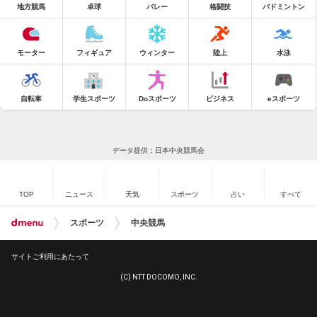
地方競馬
卓球
バレー
格闘技
バドミントン
モーター
フィギュア
ウィンター
陸上
水泳
自転車
学生スポーツ
Doスポーツ
ビジネス
eスポーツ
データ提供：日本中央競馬会
TOP
ニュース
天気
スポーツ
占い
すべて
スポーツ
中央競馬
サイトご利用にあたって
(C) NTT DOCOMO, INC.