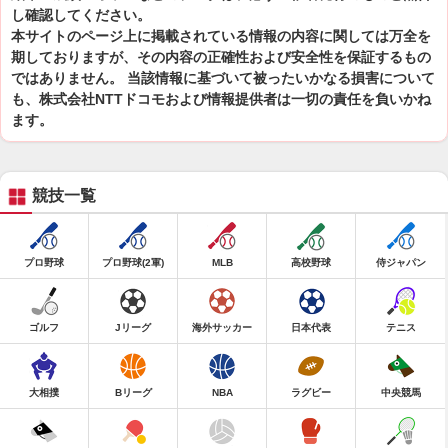
し確認してください。
本サイトのページ上に掲載されている情報の内容に関しては万全を
期しておりますが、その内容の正確性および安全性を保証するもの
ではありません。 当該情報に基づいて被ったいかなる損害について
も、株式会社NTTドコモおよび情報提供者は一切の責任を負いかね
ます。
競技一覧
プロ野球
プロ野球(2軍)
MLB
高校野球
侍ジャパン
ゴルフ
Jリーグ
海外サッカー
日本代表
テニス
大相撲
Bリーグ
NBA
ラグビー
中央競馬