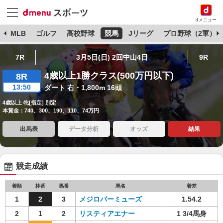
dメニュー
球
MLB
ゴルフ
高校野球
競馬
Jリーグ
プロ野球（2軍）
7R
3月5日(日) 2回中山4日
9R
4歳以上1勝クラス(500万円以下)
8R
13:50
ダート 右・1,800m 16頭
4歳以上 牝[指定] 別定
本賞金：740、300、190、110、74万円
出馬表
データ分析
オッズ
結果
競走成績
着順
枠番
馬番
馬名
着差
1
2
3
メジロバーミューズ
1.54.2
2
1
2
リスティアエナー
1 3/4馬身