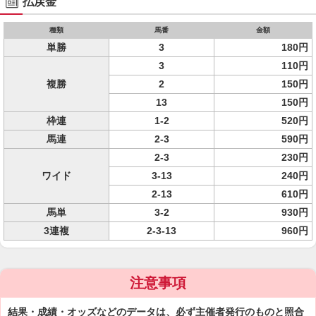
払戻金
種類
馬番
金額
単勝
3
180円
3
110円
複勝
2
150円
13
150円
枠連
1-2
520円
馬連
2-3
590円
2-3
230円
ワイド
3-13
240円
2-13
610円
馬単
3-2
930円
3連複
2-3-13
960円
注意事項
結果・成績・オッズなどのデータは、必ず主催者発行のものと照合