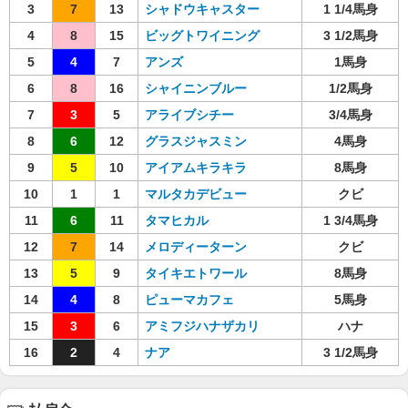
3
7
13
シャドウキャスター
1 1/4馬身
4
8
15
ビッグトワイニング
3 1/2馬身
5
4
7
アンズ
1馬身
6
8
16
シャイニンブルー
1/2馬身
7
3
5
アライブシチー
3/4馬身
8
6
12
グラスジャスミン
4馬身
9
5
10
アイアムキラキラ
8馬身
10
1
1
マルタカデビュー
クビ
11
6
11
タマヒカル
1 3/4馬身
12
7
14
メロディーターン
クビ
13
5
9
タイキエトワール
8馬身
14
4
8
ピューマカフェ
5馬身
15
3
6
アミフジハナザカリ
ハナ
16
2
4
ナア
3 1/2馬身