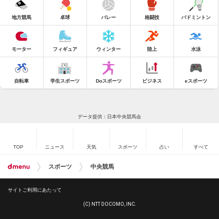
地方競馬
卓球
バレー
格闘技
バドミントン
モーター
フィギュア
ウィンター
陸上
水泳
自転車
学生スポーツ
Doスポーツ
ビジネス
eスポーツ
データ提供：日本中央競馬会
TOP
ニュース
天気
スポーツ
占い
すべて
スポーツ
中央競馬
サイトご利用にあたって
(C) NTT DOCOMO, INC.