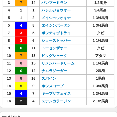
3
7
14
バンブーミラン
1/2馬身
4
1
1
ハシルジョウオー
3/4馬身
5
1
2
メイショウオキナ
1 3/4馬身
5
4
8
エイシンボーダン
1 3/4馬身
7
3
5
ポジティヴトライ
クビ
8
3
6
ショーストッパー
1 1/4馬身
9
6
11
トーセンザオー
クビ
10
7
13
ビッグシャーク
アタマ
11
8
15
リメンバードリーム
1 1/4馬身
12
6
12
ナムラジーガー
2馬身
13
8
16
スパイン
1馬身
14
5
9
ホシスコープ
1 3/4馬身
15
4
7
キープザフェイス
1 3/4馬身
16
2
4
ステンカラージン
2 1/2馬身