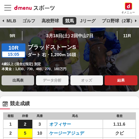
dメニュー
球
MLB
ゴルフ
高校野球
競馬
Jリーグ
プロ野球（2軍）
9R
3月18日(土) 2回中山7日
11R
ブラッドストーンS
10R
15:05
ダート 右・1,200m 16頭
4歳以上 (混合)[指定] 別定
本賞金：1,830、730、460、270、183万円
出馬表
データ分析
オッズ
結果
競走成績
着順
枠番
馬番
馬名
着差
1
2
3
オフィサー
1.11.6
2
5
10
ケージーアジュデ
クビ