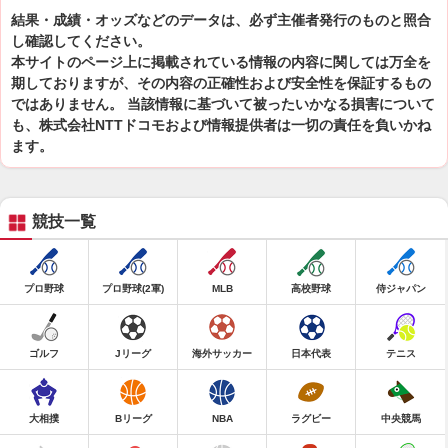
結果・成績・オッズなどのデータは、必ず主催者発行のものと照合
し確認してください。
本サイトのページ上に掲載されている情報の内容に関しては万全を
期しておりますが、その内容の正確性および安全性を保証するもの
ではありません。 当該情報に基づいて被ったいかなる損害について
も、株式会社NTTドコモおよび情報提供者は一切の責任を負いかね
ます。
競技一覧
プロ野球
プロ野球(2軍)
MLB
高校野球
侍ジャパン
ゴルフ
Jリーグ
海外サッカー
日本代表
テニス
大相撲
Bリーグ
NBA
ラグビー
中央競馬