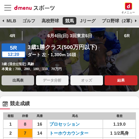
dメニュー
球
MLB
ゴルフ
高校野球
競馬
Jリーグ
プロ野球（2軍）
4R
6月4日(日) 3回東京6日
6R
3歳1勝クラス(500万円以下)
5R
12:20
ダート 左・1,300m 16頭
3歳 (混合)[指定] 馬齢
本賞金：700、280、180、110、70万円
出馬表
データ分析
オッズ
結果
競走成績
着順
枠番
馬番
馬名
着差
1
8
16
プロセッション
1.19.0
2
7
14
トーホウカウンター
1 1/2馬身