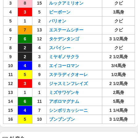
3
8
15
ルックアミリオン
クビ
4
3
5
ビーボーン
3馬身
5
1
2
バリオン
クビ
6
7
13
エステームシチー
クビ
7
6
12
タケデンタンゴ
3 1/2馬身
8
2
4
スパイシー
クビ
9
2
3
ミヤギノサクラ
2 1/2馬身
10
4
8
エイコーロマン
3/4馬身
11
5
9
ステラディクオーレ
1/2馬身
12
3
6
ジャスミンフレイズ
2 1/2馬身
13
1
1
ミズサワゲンキ
2馬身
14
6
11
アポロマグナム
5馬身
15
4
7
シンボリカッシーニ
1 1/4馬身
16
5
10
ブンブンブン
3 1/2馬身