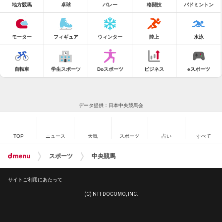
地方競馬
卓球
バレー
格闘技
バドミントン
モーター
フィギュア
ウィンター
陸上
水泳
自転車
学生スポーツ
Doスポーツ
ビジネス
eスポーツ
データ提供：日本中央競馬会
TOP
ニュース
天気
スポーツ
占い
すべて
スポーツ
中央競馬
サイトご利用にあたって
(C) NTT DOCOMO, INC.