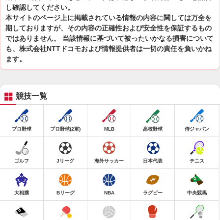
し確認してください。
本サイトのページ上に掲載されている情報の内容に関しては万全を
期しておりますが、その内容の正確性および安全性を保証するもの
ではありません。 当該情報に基づいて被ったいかなる損害について
も、株式会社NTTドコモおよび情報提供者は一切の責任を負いかね
ます。
競技一覧
プロ野球
プロ野球(2軍)
MLB
高校野球
侍ジャパン
ゴルフ
Jリーグ
海外サッカー
日本代表
テニス
大相撲
Bリーグ
NBA
ラグビー
中央競馬