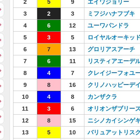
2
5
9
エイワジョリー
3
2
3
ミフジハナフブキ
4
6
12
ユーワパンドラ
5
3
5
ロイヤルオーキッ
6
7
13
グロリアスアーチ
7
6
11
リスティアエーデ
8
4
7
クレイジーフォユ
9
8
16
クリノハッピーデ
10
4
8
カンザクラ
11
3
6
オリオンザブリー
12
8
15
ニシノカイシンゲ
13
5
10
バリュアットリス