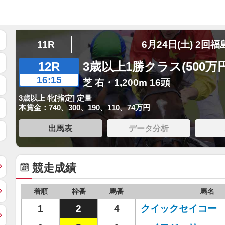
11R
6月24日(土) 2回福
12R
3歳以上1勝クラス(500万
16:15
芝 右・1,200m 16頭
3歳以上 牝[指定] 定量
本賞金：740、300、190、110、74万円
出馬表
データ分析
競走成績
着順
枠番
馬番
馬名
1
2
4
クイックセイコー