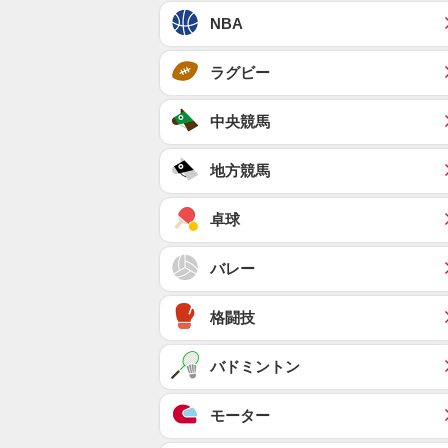
NBA
ラグビー
中央競馬
地方競馬
卓球
バレー
格闘技
バドミントン
モーター