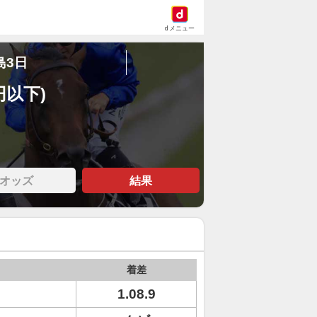
dメニュー
島3日
円以下)
オッズ
結果
着差
1.08.9