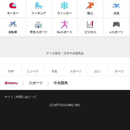
モーター
フィギュア
ウィンター
陸上
水泳
自転車
学生スポーツ
Doスポーツ
ビジネス
eスポーツ
データ提供：日本中央競馬会
TOP
ニュース
天気
スポーツ
占い
すべて
スポーツ
中央競馬
サイトご利用にあたって
(C) NTT DOCOMO, INC.