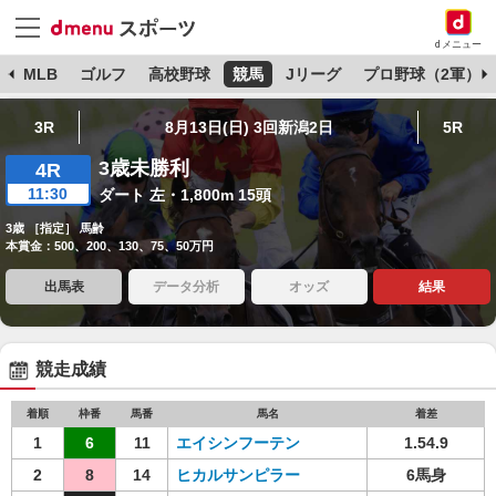
dメニュー
球
MLB
ゴルフ
高校野球
競馬
Jリーグ
プロ野球（2軍）
3R
8月13日(日) 3回新潟2日
5R
3歳未勝利
4R
11:30
ダート 左・1,800m 15頭
3歳 ［指定］ 馬齢
本賞金：500、200、130、75、50万円
出馬表
データ分析
オッズ
結果
競走成績
着順
枠番
馬番
馬名
着差
1
6
11
エイシンフーテン
1.54.9
2
8
14
ヒカルサンピラー
6馬身