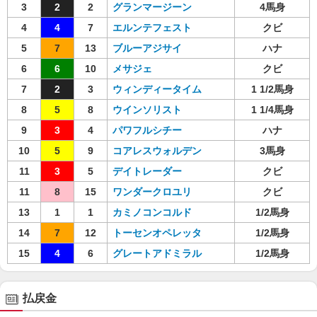
3
2
2
グランマージーン
4馬身
4
4
7
エルンテフェスト
クビ
5
7
13
ブルーアジサイ
ハナ
6
6
10
メサジェ
クビ
7
2
3
ウィンディータイム
1 1/2馬身
8
5
8
ウインソリスト
1 1/4馬身
9
3
4
パワフルシチー
ハナ
10
5
9
コアレスウォルデン
3馬身
11
3
5
デイトレーダー
クビ
11
8
15
ワンダークロユリ
クビ
13
1
1
カミノコンコルド
1/2馬身
14
7
12
トーセンオペレッタ
1/2馬身
15
4
6
グレートアドミラル
1/2馬身
払戻金