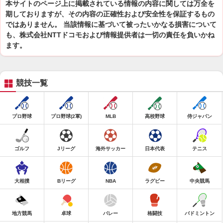
本サイトのページ上に掲載されている情報の内容に関しては万全を
期しておりますが、その内容の正確性および安全性を保証するもの
ではありません。 当該情報に基づいて被ったいかなる損害について
も、株式会社NTTドコモおよび情報提供者は一切の責任を負いかね
ます。
競技一覧
プロ野球
プロ野球(2軍)
MLB
高校野球
侍ジャパン
ゴルフ
Jリーグ
海外サッカー
日本代表
テニス
大相撲
Bリーグ
NBA
ラグビー
中央競馬
地方競馬
卓球
バレー
格闘技
バドミントン