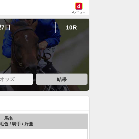
dメニュー
幌7日
10R
オッズ
結果
馬名
 毛色 / 騎手 / 斤量