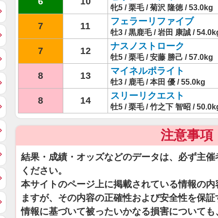
6
10
牝5 / 栗毛 / 菊沢 隆徳 / 53.0kg
フェラーリファイブ
7
11
牡3 / 黒鹿毛 / 岩田 康誠 / 54.0k
ナスノストローク
7
12
牡5 / 栗毛 / 安藤 勝己 / 57.0kg
マイネルポライト
8
13
牡3 / 鹿毛 / 本田 優 / 55.0kg
スリーリクエスト
8
14
牡5 / 栗毛 / 竹之下 智昭 / 50.0k
注意事項
結果・成績・オッズなどのデータは、必ず主催
ください。
本サイトのページ上に掲載されている情報の内
ますが、その内容の正確性および安全性を保証
情報に基づいて被ったいかなる損害についても