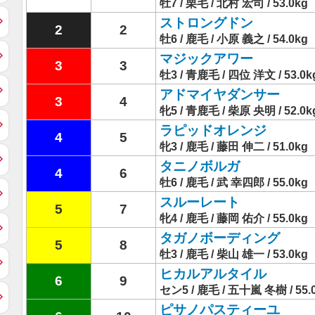
牡7 / 栗毛 / 北村 宏司 / 53.0kg
ストロングドン
2
2
牡6 / 鹿毛 / 小原 義之 / 54.0kg
マジックアワー
3
3
牡3 / 青鹿毛 / 四位 洋文 / 53.0k
アドマイヤダンサー
3
4
牝5 / 青鹿毛 / 柴原 央明 / 52.0k
ラピッドオレンジ
4
5
牝3 / 鹿毛 / 藤田 伸二 / 51.0kg
タニノボルガ
4
6
牡6 / 鹿毛 / 武 幸四郎 / 55.0kg
スルーレート
5
7
牝4 / 鹿毛 / 藤岡 佑介 / 55.0kg
タガノボーディング
5
8
牡3 / 鹿毛 / 柴山 雄一 / 53.0kg
ヒカルアルタイル
6
9
セン5 / 鹿毛 / 五十嵐 冬樹 / 55.
ピサノパスティーユ