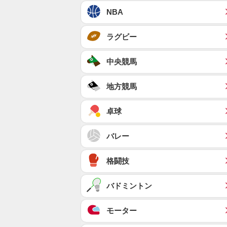
NBA
ラグビー
中央競馬
地方競馬
卓球
バレー
格闘技
バドミントン
モーター