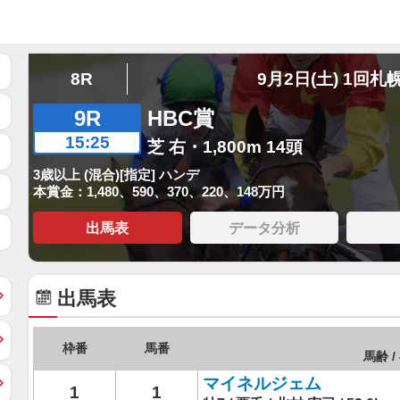
8R
9月2日(土) 1回札
9R
HBC賞
15:25
芝 右・1,800m 14頭
3歳以上 (混合)[指定] ハンデ
本賞金：1,480、590、370、220、148万円
出馬表
データ分析
出馬表
枠番
馬番
馬齢 /
マイネルジェム
1
1