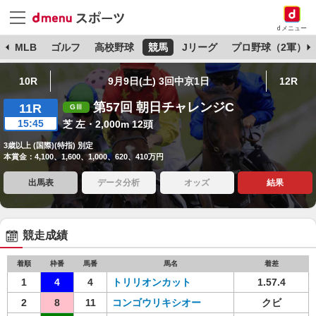
dメニュー
球
MLB
ゴルフ
高校野球
競馬
Jリーグ
プロ野球（2軍）
10R
9月9日(土) 3回中京1日
12R
第57回 朝日チャレンジC
11R
15:45
芝 左・2,000m 12頭
3歳以上 (国際)(特指) 別定
本賞金：4,100、1,600、1,000、620、410万円
出馬表
データ分析
オッズ
結果
競走成績
着順
枠番
馬番
馬名
着差
1
4
4
トリリオンカット
1.57.4
2
8
11
コンゴウリキシオー
クビ