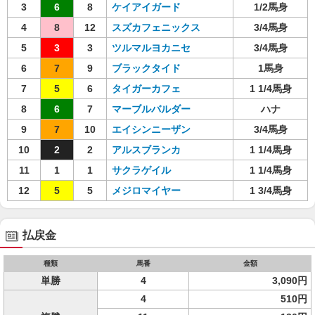
3
6
8
ケイアイガード
1/2馬身
4
8
12
スズカフェニックス
3/4馬身
5
3
3
ツルマルヨカニセ
3/4馬身
6
7
9
ブラックタイド
1馬身
7
5
6
タイガーカフェ
1 1/4馬身
8
6
7
マーブルバルダー
ハナ
9
7
10
エイシンニーザン
3/4馬身
10
2
2
アルスブランカ
1 1/4馬身
11
1
1
サクラゲイル
1 1/4馬身
12
5
5
メジロマイヤー
1 3/4馬身
払戻金
種類
馬番
金額
単勝
4
3,090円
4
510円