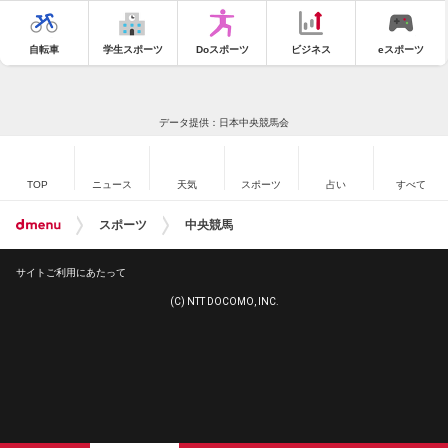
自転車
学生スポーツ
Doスポーツ
ビジネス
eスポーツ
データ提供：日本中央競馬会
TOP
ニュース
天気
スポーツ
占い
すべて
スポーツ
中央競馬
サイトご利用にあたって
(C) NTT DOCOMO, INC.