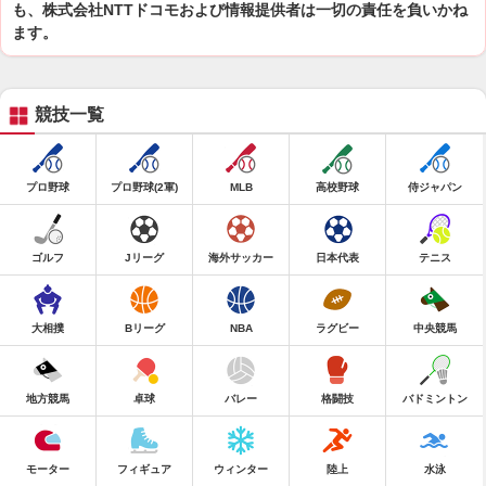
も、株式会社NTTドコモおよび情報提供者は一切の責任を負いかね
ます。
競技一覧
プロ野球
プロ野球(2軍)
MLB
高校野球
侍ジャパン
ゴルフ
Jリーグ
海外サッカー
日本代表
テニス
大相撲
Bリーグ
NBA
ラグビー
中央競馬
地方競馬
卓球
バレー
格闘技
バドミントン
モーター
フィギュア
ウィンター
陸上
水泳