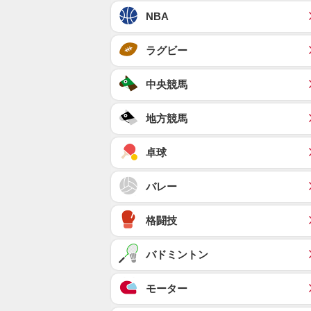
NBA
ラグビー
中央競馬
地方競馬
卓球
バレー
格闘技
バドミントン
モーター