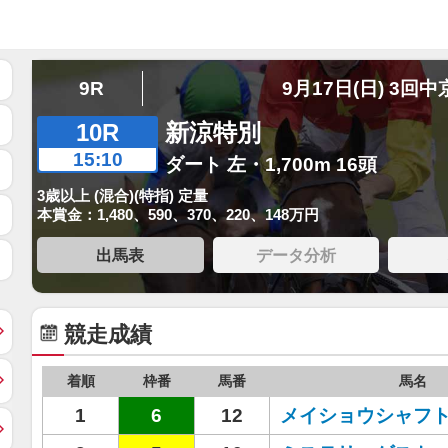
9R
9月17日(日) 3回中
10R
新涼特別
15:10
ダート 左・1,700m 16頭
3歳以上 (混合)(特指) 定量
本賞金：1,480、590、370、220、148万円
出馬表
データ分析
競走成績
着順
枠番
馬番
馬名
1
6
12
メイショウシャフ