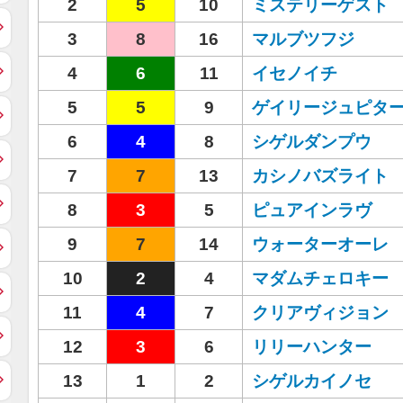
2
5
10
ミステリーゲスト
3
8
16
マルブツフジ
4
6
11
イセノイチ
5
5
9
ゲイリージュピタ
6
4
8
シゲルダンプウ
7
7
13
カシノバズライト
8
3
5
ピュアインラヴ
9
7
14
ウォーターオーレ
10
2
4
マダムチェロキー
11
4
7
クリアヴィジョン
12
3
6
リリーハンター
13
1
2
シゲルカイノセ