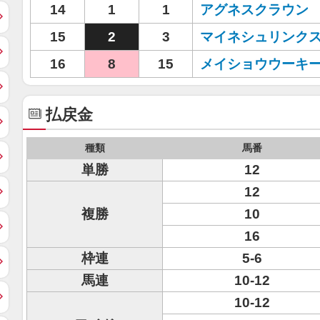
14
1
1
アグネスクラウン
15
2
3
マイネシュリンク
16
8
15
メイショウウーキ
払戻金
種類
馬番
単勝
12
12
複勝
10
16
枠連
5-6
馬連
10-12
10-12