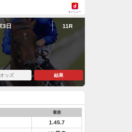
dメニュー
京3日
11R
オッズ
結果
着差
ト
1.45.7