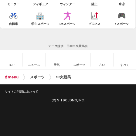
モーター
フィギュア
ウィンター
陸上
水泳
自転車
学生スポーツ
Doスポーツ
ビジネス
eスポーツ
データ提供：日本中央競馬会
TOP
ニュース
天気
スポーツ
占い
すべて
スポーツ
中央競馬
サイトご利用にあたって
(C) NTT DOCOMO, INC.