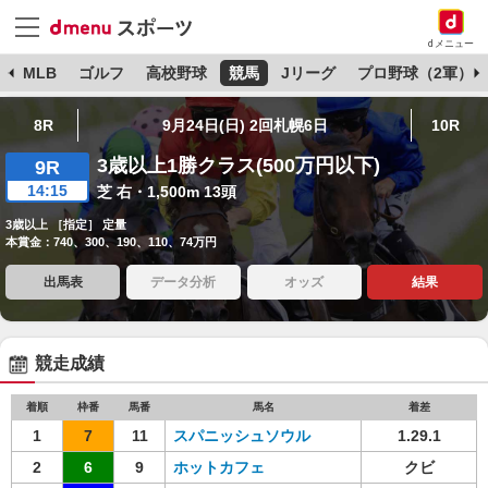
dメニュー
球
MLB
ゴルフ
高校野球
競馬
Jリーグ
プロ野球（2軍）
8R
9月24日(日) 2回札幌6日
10R
3歳以上1勝クラス(500万円以下)
9R
14:15
芝 右・1,500m 13頭
3歳以上 ［指定］ 定量
本賞金：740、300、190、110、74万円
出馬表
データ分析
オッズ
結果
競走成績
着順
枠番
馬番
馬名
着差
1
7
11
スパニッシュソウル
1.29.1
2
6
9
ホットカフェ
クビ