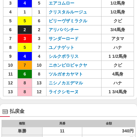
3
4
5
エアコムロー
1/2馬身
4
1
1
クリスタルルージュ
1/2馬身
5
5
6
ビリーヴザミラクル
クビ
6
2
2
アリババシチー
3/4馬身
7
3
3
サンダーロード
アタマ
8
5
7
ユノナゲット
ハナ
9
4
4
シルクポラリス
1 1/2馬身
10
7
10
ニホンピロビャクヤ
クビ
11
6
8
ツルガオカヤマト
4馬身
12
8
13
ニシノカエデマル
ハナ
13
8
12
ライクシモーヌ
1 3/4馬身
払戻金
種類
馬番
金額
単勝
11
340円