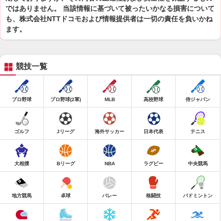
ではありません。 当該情報に基づいて被ったいかなる損害について
も、株式会社NTTドコモおよび情報提供者は一切の責任を負いかね
ます。
競技一覧
プロ野球
プロ野球(2軍)
MLB
高校野球
侍ジャパン
ゴルフ
Jリーグ
海外サッカー
日本代表
テニス
大相撲
Bリーグ
NBA
ラグビー
中央競馬
地方競馬
卓球
バレー
格闘技
バドミントン