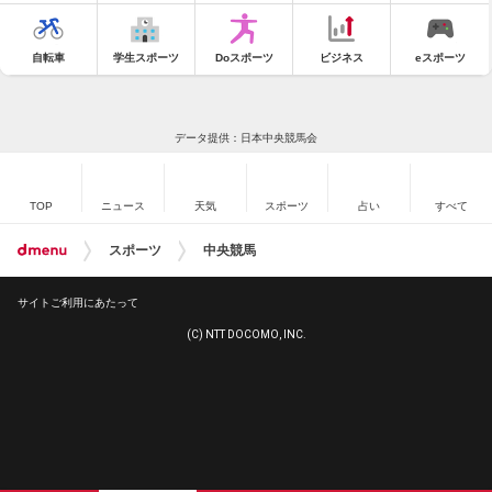
自転車
学生スポーツ
Doスポーツ
ビジネス
eスポーツ
データ提供：日本中央競馬会
TOP
ニュース
天気
スポーツ
占い
すべて
スポーツ
中央競馬
サイトご利用にあたって
(C) NTT DOCOMO, INC.