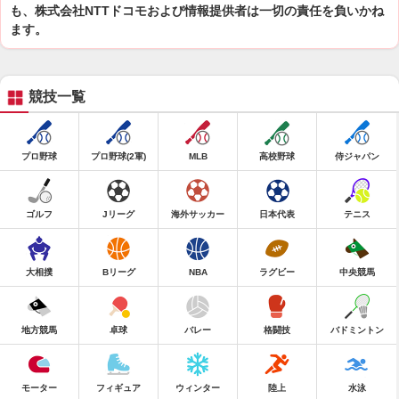
も、株式会社NTTドコモおよび情報提供者は一切の責任を負いかね
ます。
競技一覧
プロ野球
プロ野球(2軍)
MLB
高校野球
侍ジャパン
ゴルフ
Jリーグ
海外サッカー
日本代表
テニス
大相撲
Bリーグ
NBA
ラグビー
中央競馬
地方競馬
卓球
バレー
格闘技
バドミントン
モーター
フィギュア
ウィンター
陸上
水泳