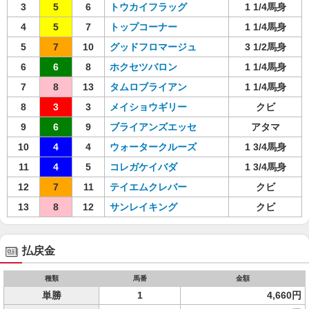
3
5
6
トウカイフラッグ
1 1/4馬身
4
5
7
トップコーナー
1 1/4馬身
5
7
10
グッドフロマージュ
3 1/2馬身
6
6
8
ホクセツバロン
1 1/4馬身
7
8
13
タムロブライアン
1 1/4馬身
8
3
3
メイショウギリー
クビ
9
6
9
ブライアンズエッセ
アタマ
10
4
4
ウォータークルーズ
1 3/4馬身
11
4
5
コレガケイバダ
1 3/4馬身
12
7
11
テイエムクレバー
クビ
13
8
12
サンレイキング
クビ
払戻金
種類
馬番
金額
単勝
1
4,660円