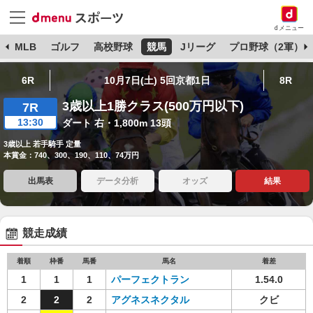
dメニュー
球
MLB
ゴルフ
高校野球
競馬
Jリーグ
プロ野球（2軍）
6R
10月7日(土) 5回京都1日
8R
3歳以上1勝クラス(500万円以下)
7R
13:30
ダート 右・1,800m 13頭
3歳以上 若手騎手 定量
本賞金：740、300、190、110、74万円
出馬表
データ分析
オッズ
結果
競走成績
着順
枠番
馬番
馬名
着差
1
1
1
パーフェクトラン
1.54.0
2
2
2
アグネスネクタル
クビ