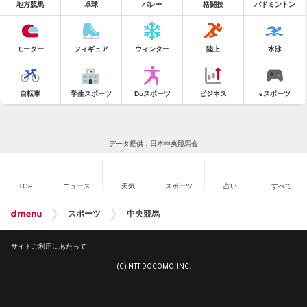
地方競馬
卓球
バレー
格闘技
バドミントン
モーター
フィギュア
ウィンター
陸上
水泳
自転車
学生スポーツ
Doスポーツ
ビジネス
eスポーツ
データ提供：日本中央競馬会
TOP
ニュース
天気
スポーツ
占い
すべて
スポーツ
中央競馬
サイトご利用にあたって
(C) NTT DOCOMO, INC.