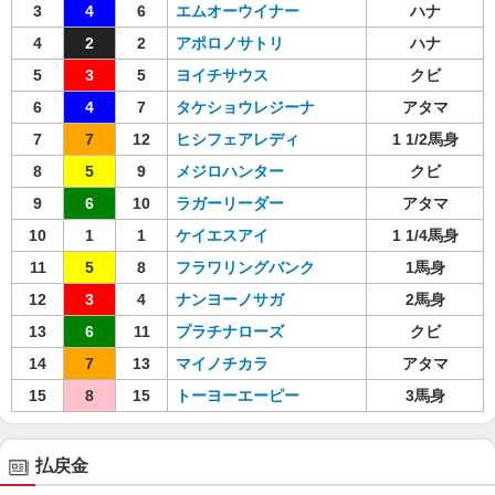
3
4
6
エムオーウイナー
ハナ
4
2
2
アポロノサトリ
ハナ
5
3
5
ヨイチサウス
クビ
6
4
7
タケショウレジーナ
アタマ
7
7
12
ヒシフェアレディ
1 1/2馬身
8
5
9
メジロハンター
クビ
9
6
10
ラガーリーダー
アタマ
10
1
1
ケイエスアイ
1 1/4馬身
11
5
8
フラワリングバンク
1馬身
12
3
4
ナンヨーノサガ
2馬身
13
6
11
プラチナローズ
クビ
14
7
13
マイノチカラ
アタマ
15
8
15
トーヨーエーピー
3馬身
払戻金