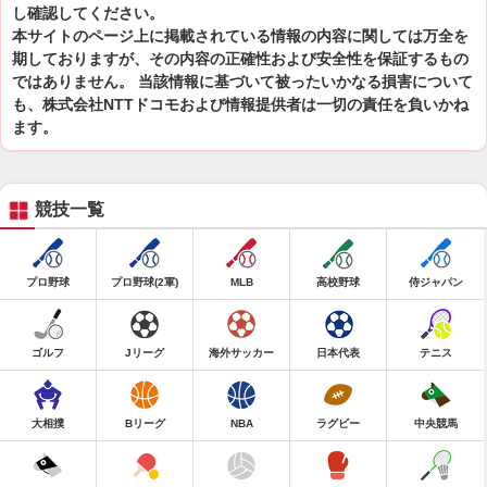
し確認してください。
本サイトのページ上に掲載されている情報の内容に関しては万全を
期しておりますが、その内容の正確性および安全性を保証するもの
ではありません。 当該情報に基づいて被ったいかなる損害について
も、株式会社NTTドコモおよび情報提供者は一切の責任を負いかね
ます。
競技一覧
プロ野球
プロ野球(2軍)
MLB
高校野球
侍ジャパン
ゴルフ
Jリーグ
海外サッカー
日本代表
テニス
大相撲
Bリーグ
NBA
ラグビー
中央競馬