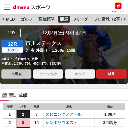
dメニュー
球
MLB
ゴルフ
高校野球
競馬
Jリーグ
プロ野球（2軍）
11R
12月2日(土) 5回中山1日
市川ステークス
12R
16:00
芝 右 外回り・1,200m 15頭
3歳以上 (混合)(特指) 定量
本賞金：1,830、730、460、270、183万円
出馬表
データ分析
オッズ
結果
競走成績
着順
枠番
馬番
馬名
着差
1
2
3
スピニングノアール
1.08.4
2
8
14
シンボリウエスト
3/4馬身