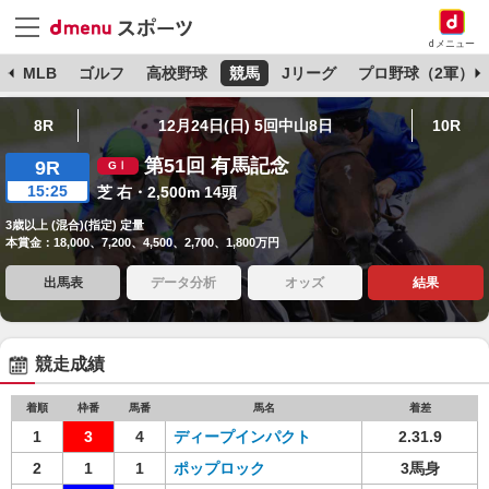
dメニュー
球
MLB
ゴルフ
高校野球
競馬
Jリーグ
プロ野球（2軍）
8R
12月24日(日) 5回中山8日
10R
第51回 有馬記念
9R
15:25
芝 右・2,500m 14頭
3歳以上 (混合)(指定) 定量
本賞金：18,000、7,200、4,500、2,700、1,800万円
出馬表
データ分析
オッズ
結果
競走成績
着順
枠番
馬番
馬名
着差
1
3
4
ディープインパクト
2.31.9
2
1
1
ポップロック
3馬身