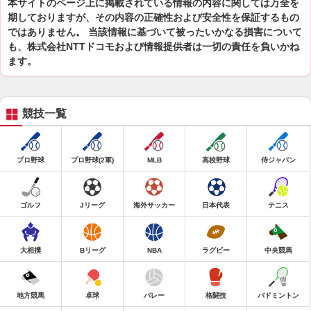
本サイトのページ上に掲載されている情報の内容に関しては万全を
期しておりますが、その内容の正確性および安全性を保証するもの
ではありません。 当該情報に基づいて被ったいかなる損害について
も、株式会社NTTドコモおよび情報提供者は一切の責任を負いかね
ます。
競技一覧
プロ野球
プロ野球(2軍)
MLB
高校野球
侍ジャパン
ゴルフ
Jリーグ
海外サッカー
日本代表
テニス
大相撲
Bリーグ
NBA
ラグビー
中央競馬
地方競馬
卓球
バレー
格闘技
バドミントン