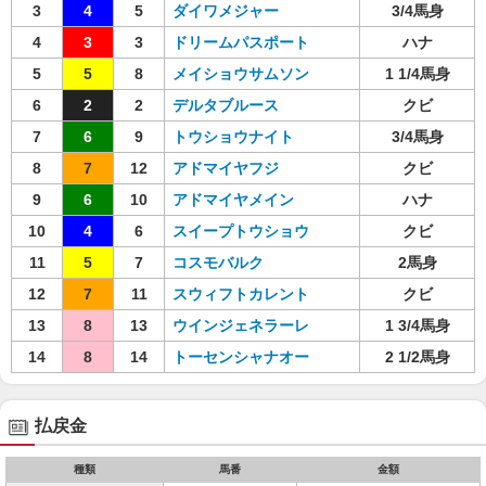
3
4
5
ダイワメジャー
3/4馬身
4
3
3
ドリームパスポート
ハナ
5
5
8
メイショウサムソン
1 1/4馬身
6
2
2
デルタブルース
クビ
7
6
9
トウショウナイト
3/4馬身
8
7
12
アドマイヤフジ
クビ
9
6
10
アドマイヤメイン
ハナ
10
4
6
スイープトウショウ
クビ
11
5
7
コスモバルク
2馬身
12
7
11
スウィフトカレント
クビ
13
8
13
ウインジェネラーレ
1 3/4馬身
14
8
14
トーセンシャナオー
2 1/2馬身
払戻金
種類
馬番
金額