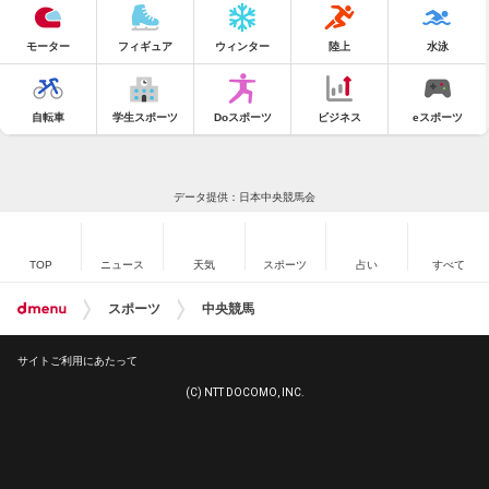
モーター
フィギュア
ウィンター
陸上
水泳
自転車
学生スポーツ
Doスポーツ
ビジネス
eスポーツ
データ提供：日本中央競馬会
TOP
ニュース
天気
スポーツ
占い
すべて
スポーツ
中央競馬
サイトご利用にあたって
(C) NTT DOCOMO, INC.