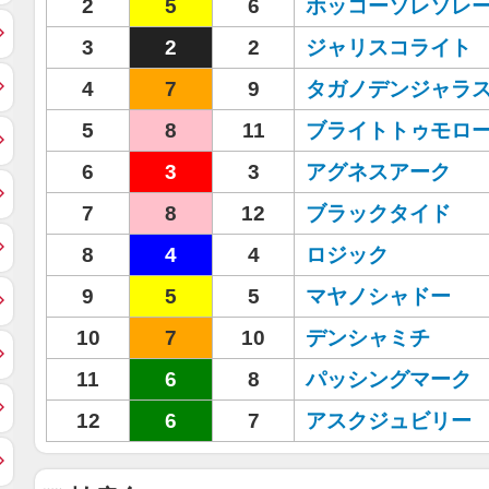
2
5
6
ホッコーソレソレ
3
2
2
ジャリスコライト
4
7
9
タガノデンジャラ
5
8
11
ブライトトゥモロ
6
3
3
アグネスアーク
7
8
12
ブラックタイド
8
4
4
ロジック
9
5
5
マヤノシャドー
10
7
10
デンシャミチ
11
6
8
パッシングマーク
12
6
7
アスクジュビリー