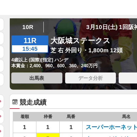
10R
3月10日(土) 1回阪
11R
大阪城ステークス
15:45
芝 右 外回り・1,800m 12頭
4歳以上 (国際)[指定] ハンデ
本賞金：2,400、960、600、360、240万円
出馬表
データ分析
競走成績
着順
枠番
馬番
馬名
1
1
1
スーパーホーネッ