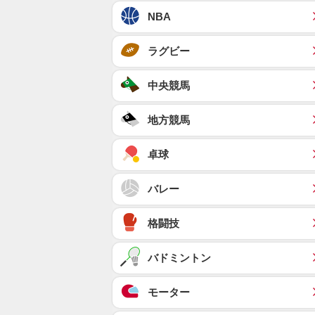
NBA
ラグビー
中央競馬
地方競馬
卓球
バレー
格闘技
バドミントン
モーター