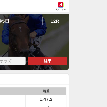
dメニュー
神5日
12R
オッズ
結果
着差
ト
1.47.2