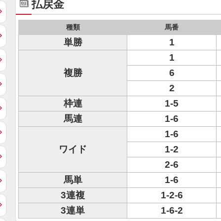
払戻金
種類
馬番
単勝
1
1
複勝
6
2
枠連
1-5
馬連
1-6
1-6
ワイド
1-2
2-6
馬単
1-6
3連複
1-2-6
3連単
1-6-2