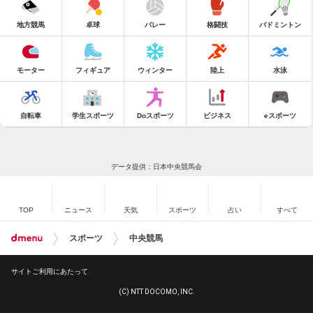
地方競馬
卓球
バレー
格闘技
バドミントン
モーター
フィギュア
ウィンター
陸上
水泳
自転車
学生スポーツ
Doスポーツ
ビジネス
eスポーツ
データ提供：日本中央競馬会
TOP
ニュース
天気
スポーツ
占い
すべて
スポーツ
中央競馬
サイトご利用にあたって
(C) NTT DOCOMO, INC.