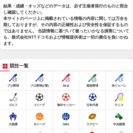
結果・成績・オッズなどのデータは、必ず主催者発行のものと照合
し確認してください。
本サイトのページ上に掲載されている情報の内容に関しては万全を
期しておりますが、その内容の正確性および安全性を保証するもの
ではありません。 当該情報に基づいて被ったいかなる損害について
も、株式会社NTTドコモおよび情報提供者は一切の責任を負いかね
ます。
競技一覧
プロ野球
プロ野球(2軍)
MLB
高校野球
侍ジャパン
ゴルフ
Jリーグ
海外サッカー
日本代表
テニス
大相撲
Bリーグ
NBA
ラグビー
中央競馬