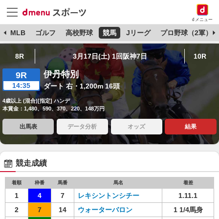
dメニュー
球
MLB
ゴルフ
高校野球
競馬
Jリーグ
プロ野球（2軍）
8R
3月17日(土) 1回阪神7日
10R
伊丹特別
9R
14:35
ダート 右・1,200m 16頭
4歳以上 (混合)[指定] ハンデ
本賞金：1,480、590、370、220、148万円
出馬表
データ分析
オッズ
結果
競走成績
着順
枠番
馬番
馬名
着差
1
4
7
レキシントンシチー
1.11.1
2
7
14
ウォーターバロン
1 1/4馬身