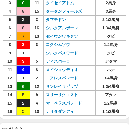
3
6
11
タイセイアトム
2馬身
4
8
15
タータンフィールズ
3馬身
5
2
3
タマモドン
2 1/2馬身
6
8
16
シルクアルボーレ
1 3/4馬身
7
7
13
セイウンワキタツ
クビ
8
3
6
コクシムソウ
1/2馬身
9
1
1
シルクパスワード
クビ
10
3
5
ディスパーロ
アタマ
11
4
8
メイショウディオ
ハナ
12
1
2
コアレスパレード
3/4馬身
13
6
12
サンレイラピッヅ
1 3/4馬身
14
5
9
スリーリクエスト
アタマ
15
2
4
マーベラスパレード
1/2馬身
16
5
10
ナリタダンディ
1 1/2馬身