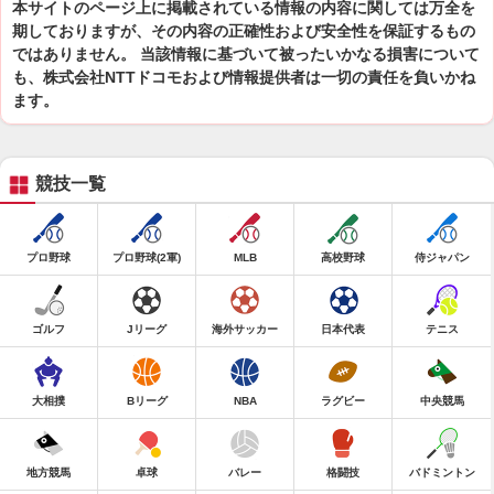
本サイトのページ上に掲載されている情報の内容に関しては万全を
期しておりますが、その内容の正確性および安全性を保証するもの
ではありません。 当該情報に基づいて被ったいかなる損害について
も、株式会社NTTドコモおよび情報提供者は一切の責任を負いかね
ます。
競技一覧
プロ野球
プロ野球(2軍)
MLB
高校野球
侍ジャパン
ゴルフ
Jリーグ
海外サッカー
日本代表
テニス
大相撲
Bリーグ
NBA
ラグビー
中央競馬
地方競馬
卓球
バレー
格闘技
バドミントン