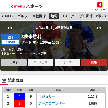
dメニュー
球
MLB
ゴルフ
高校野球
競馬
Jリーグ
プロ野球（2軍）
1R
3月31日(土) 2回阪神3日
3R
3歳未勝利
2R
10:40
ダート 右・1,200m 15頭
3歳 ［指定］ 馬齢
本賞金：500、200、130、75、50万円
出馬表
データ分析
オッズ
結果
競走成績
着順
枠番
馬番
馬名
着差
1
4
6
ラジョリー
1.13.7
2
3
5
アースコマンダー
3馬身