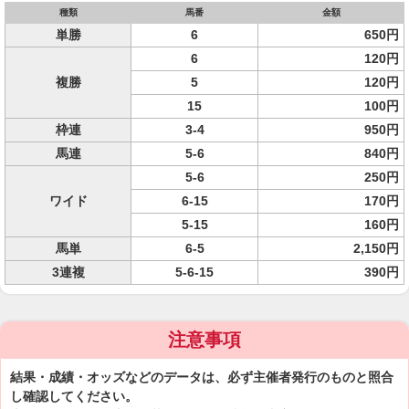
種類
馬番
金額
単勝
6
650円
6
120円
複勝
5
120円
15
100円
枠連
3-4
950円
馬連
5-6
840円
5-6
250円
ワイド
6-15
170円
5-15
160円
馬単
6-5
2,150円
3連複
5-6-15
390円
注意事項
結果・成績・オッズなどのデータは、必ず主催者発行のものと照合
し確認してください。