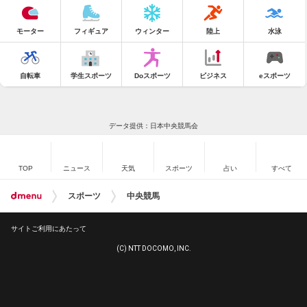
モーター
フィギュア
ウィンター
陸上
水泳
自転車
学生スポーツ
Doスポーツ
ビジネス
eスポーツ
データ提供：日本中央競馬会
TOP
ニュース
天気
スポーツ
占い
すべて
スポーツ
中央競馬
サイトご利用にあたって
(C) NTT DOCOMO, INC.