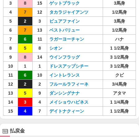
3
8
15
ゲットブラック
3馬身
4
7
12
タカラジャイアンツ
1/2馬身
5
2
3
ピュアファイン
3馬身
6
7
13
ベストバリュー
1/2馬身
7
6
11
ラガーヨーチャン
ハナ
8
5
8
シオン
1 1/2馬身
9
8
14
ウインフラッグ
3 1/2馬身
10
1
1
ドレスアップシチー
3 1/2馬身
11
6
10
イントレランス
クビ
12
2
2
フルールラフィーネ
3/4馬身
13
5
9
ダンシングナナ
アタマ
14
3
4
メイショウハピネス
1 1/4馬身
15
4
7
デイトナクィーン
1 1/2馬身
払戻金