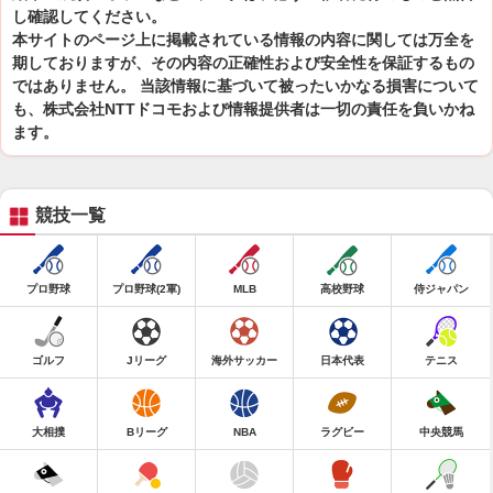
し確認してください。
本サイトのページ上に掲載されている情報の内容に関しては万全を
期しておりますが、その内容の正確性および安全性を保証するもの
ではありません。 当該情報に基づいて被ったいかなる損害について
も、株式会社NTTドコモおよび情報提供者は一切の責任を負いかね
ます。
競技一覧
プロ野球
プロ野球(2軍)
MLB
高校野球
侍ジャパン
ゴルフ
Jリーグ
海外サッカー
日本代表
テニス
大相撲
Bリーグ
NBA
ラグビー
中央競馬