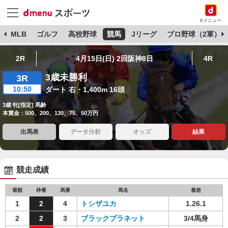
dメニュー
球
MLB
ゴルフ
高校野球
競馬
Jリーグ
プロ野球（2軍）
2R
4月15日(日) 2回阪神8日
4R
3歳未勝利
3R
10:50
ダート 右・1,400m 16頭
3歳 牝[指定] 馬齢
本賞金：500、200、130、75、50万円
出馬表
データ分析
オッズ
結果
競走成績
着順
枠番
馬番
馬名
着差
1
2
4
トシザユカ
1.26.1
2
2
3
ブラックプラネット
3/4馬身