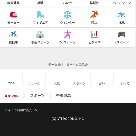
地方競馬
卓球
バレー
格闘技
バドミントン
モーター
フィギュア
ウィンター
陸上
水泳
自転車
学生スポーツ
Doスポーツ
ビジネス
eスポーツ
データ提供：日本中央競馬会
TOP
ニュース
天気
スポーツ
占い
すべて
スポーツ
中央競馬
サイトご利用にあたって
(C) NTT DOCOMO, INC.