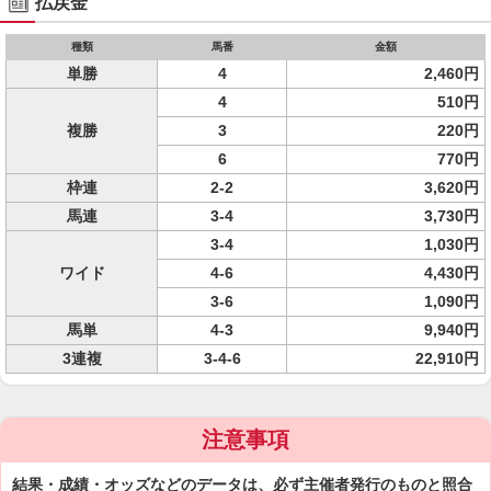
払戻金
種類
馬番
金額
単勝
4
2,460円
4
510円
複勝
3
220円
6
770円
枠連
2-2
3,620円
馬連
3-4
3,730円
3-4
1,030円
ワイド
4-6
4,430円
3-6
1,090円
馬単
4-3
9,940円
3連複
3-4-6
22,910円
注意事項
結果・成績・オッズなどのデータは、必ず主催者発行のものと照合