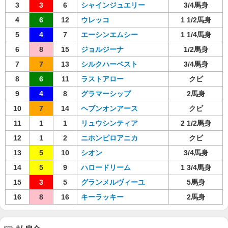
3
3
6
シャインジュエリー
3/4馬身
4
6
12
ウレッコ
1 1/2馬身
5
4
7
エーシンエムシー
1 1/4馬身
6
8
15
ジョルジーナ
1/2馬身
7
7
13
シルクハーベスト
3/4馬身
8
6
11
ラストアロー
クビ
9
4
8
グラマーシップ
2馬身
10
7
14
ヘブンオンアース
クビ
11
1
1
リュウシンティア
2 1/2馬身
12
1
2
ニホンピロアニカ
クビ
13
5
10
シオン
3/4馬身
14
5
9
ハロードリーム
1 3/4馬身
15
3
5
グランメルヴィーユ
5馬身
16
8
16
キーラッキー
2馬身