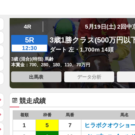
4R
5月19日(土) 2回中
5R
3歳1勝クラス(500万円以下
12:30
ダート 左・1,700m 14頭
3歳 (混合)(特指) 馬齢
本賞金：700、280、180、110、70万円
出馬表
データ分析
競走成績
着順
枠番
馬番
馬名
1
5
7
ヒラボクオウショ