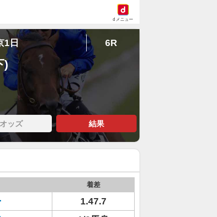
dメニュー
京1日
6R
)
オッズ
結果
着差
ー
1.47.7