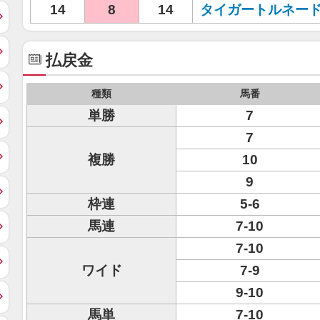
14
8
14
タイガートルネー
払戻金
種類
馬番
単勝
7
7
複勝
10
9
枠連
5-6
馬連
7-10
7-10
ワイド
7-9
9-10
馬単
7-10