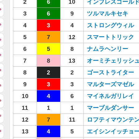
2
6
10
インプレスゴール
3
6
9
ツルマルキセキ
4
3
4
ストロングウィル
5
7
12
スマートトリック
6
5
8
ナムラヘンリー
7
8
13
オーミチェリッシ
8
2
2
ゴーストライター
9
3
3
マルターズマゼル
10
4
6
マイネルガリレイ
11
1
1
マーブルダンサー
12
7
11
ロフティマウンテ
13
4
5
エイシンイッチョ