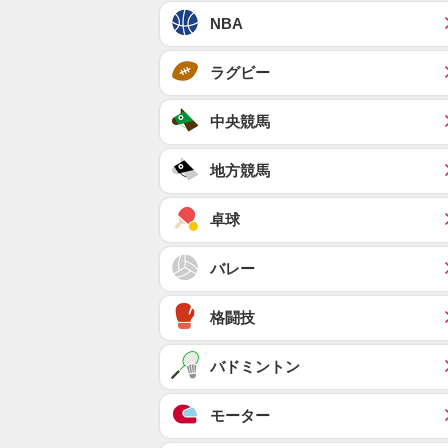
NBA
ラグビー
中央競馬
地方競馬
卓球
バレー
格闘技
バドミントン
モーター