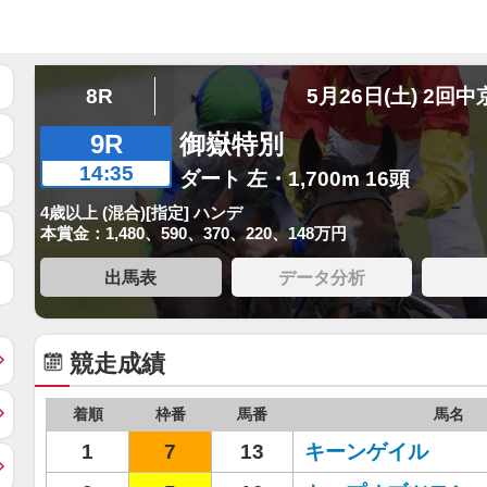
8R
5月26日(土) 2回中
9R
御嶽特別
14:35
ダート 左・1,700m 16頭
4歳以上 (混合)[指定] ハンデ
本賞金：1,480、590、370、220、148万円
出馬表
データ分析
競走成績
着順
枠番
馬番
馬名
1
7
13
キーンゲイル