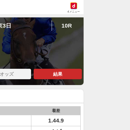
dメニュー
京3日
10R
オッズ
結果
着差
1.44.9