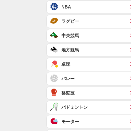
NBA
ラグビー
中央競馬
地方競馬
卓球
バレー
格闘技
バドミントン
モーター