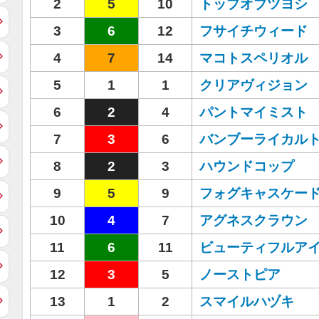
2
5
10
トップオブツヨシ
3
6
12
フサイチウィード
4
7
14
マコトスペリオル
5
1
1
クリアヴィジョン
6
2
4
パントマイミスト
7
3
6
バンブーライカル
8
2
3
ハウンドコップ
9
5
9
フォグキャスケー
10
4
7
アグネスクラウン
11
6
11
ビューティフルア
12
3
5
ノーストピア
13
1
2
スマイルハヅキ