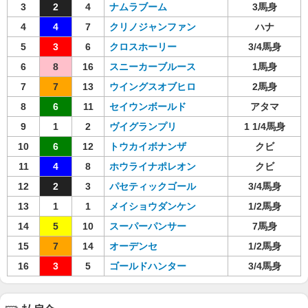
3
2
4
ナムラブーム
3馬身
4
4
7
クリノジャンファン
ハナ
5
3
6
クロスホーリー
3/4馬身
6
8
16
スニーカーブルース
1馬身
7
7
13
ウイングスオブヒロ
2馬身
8
6
11
セイウンボールド
アタマ
9
1
2
ヴイグランプリ
1 1/4馬身
10
6
12
トウカイボナンザ
クビ
11
4
8
ホウライナポレオン
クビ
12
2
3
パセティックゴール
3/4馬身
13
1
1
メイショウダンケン
1/2馬身
14
5
10
スーパーパンサー
7馬身
15
7
14
オーデンセ
1/2馬身
16
3
5
ゴールドハンター
3/4馬身