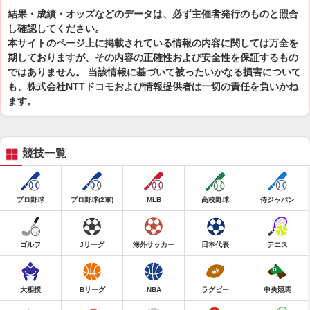
結果・成績・オッズなどのデータは、必ず主催者発行のものと照合
し確認してください。
本サイトのページ上に掲載されている情報の内容に関しては万全を
期しておりますが、その内容の正確性および安全性を保証するもの
ではありません。 当該情報に基づいて被ったいかなる損害について
も、株式会社NTTドコモおよび情報提供者は一切の責任を負いかね
ます。
競技一覧
プロ野球
プロ野球(2軍)
MLB
高校野球
侍ジャパン
ゴルフ
Jリーグ
海外サッカー
日本代表
テニス
大相撲
Bリーグ
NBA
ラグビー
中央競馬