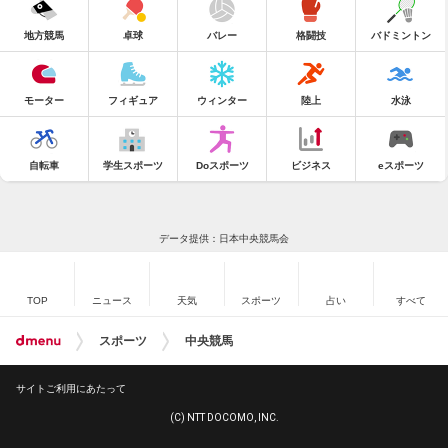
地方競馬
卓球
バレー
格闘技
バドミントン
モーター
フィギュア
ウィンター
陸上
水泳
自転車
学生スポーツ
Doスポーツ
ビジネス
eスポーツ
データ提供：日本中央競馬会
TOP
ニュース
天気
スポーツ
占い
すべて
スポーツ
中央競馬
サイトご利用にあたって
(C) NTT DOCOMO, INC.