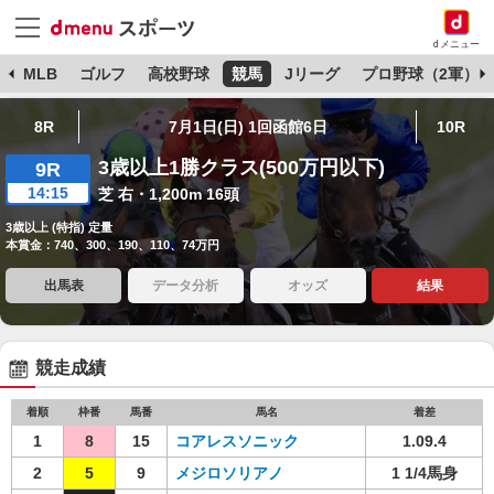
dメニュー
球
MLB
ゴルフ
高校野球
競馬
Jリーグ
プロ野球（2軍）
8R
7月1日(日) 1回函館6日
10R
3歳以上1勝クラス(500万円以下)
9R
14:15
芝 右・1,200m 16頭
3歳以上 (特指) 定量
本賞金：740、300、190、110、74万円
出馬表
データ分析
オッズ
結果
競走成績
着順
枠番
馬番
馬名
着差
1
8
15
コアレスソニック
1.09.4
2
5
9
メジロソリアノ
1 1/4馬身