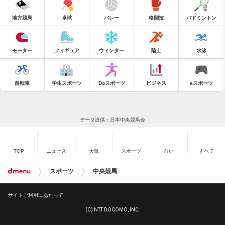
地方競馬
卓球
バレー
格闘技
バドミントン
モーター
フィギュア
ウィンター
陸上
水泳
自転車
学生スポーツ
Doスポーツ
ビジネス
eスポーツ
データ提供：日本中央競馬会
TOP
ニュース
天気
スポーツ
占い
すべて
スポーツ
中央競馬
サイトご利用にあたって
(C) NTT DOCOMO, INC.