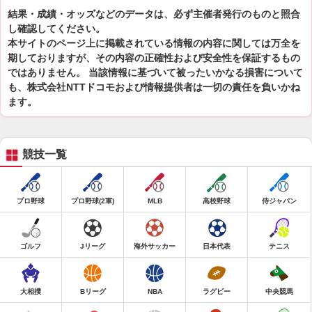
結果・成績・オッズなどのデータは、必ず主催者発行のものと照合
し確認してください。
本サイトのページ上に掲載されている情報の内容に関しては万全を
期しておりますが、その内容の正確性および安全性を保証するもの
ではありません。 当該情報に基づいて被ったいかなる損害について
も、株式会社NTTドコモおよび情報提供者は一切の責任を負いかね
ます。
競技一覧
プロ野球
プロ野球(2軍)
MLB
高校野球
侍ジャパン
ゴルフ
Jリーグ
海外サッカー
日本代表
テニス
大相撲
Bリーグ
NBA
ラグビー
中央競馬