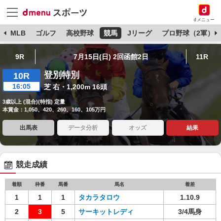
dメニュー
球
MLB
ゴルフ
高校野球
競馬
Jリーグ
プロ野球（2軍）
9R
7月15日(日) 2回函館2日
11R
登別特別
10R
16:05
芝 右・1,200m 16頭
3歳以上 (混合)(特指) 定量
本賞金：1,050、420、260、160、105万円
出馬表
データ分析
オッズ
結果
競走成績
着順
枠番
馬番
馬名
着差
1
1
1
タカラタロウ
1.10.9
2
3
5
サーキットレディ
3/4馬身