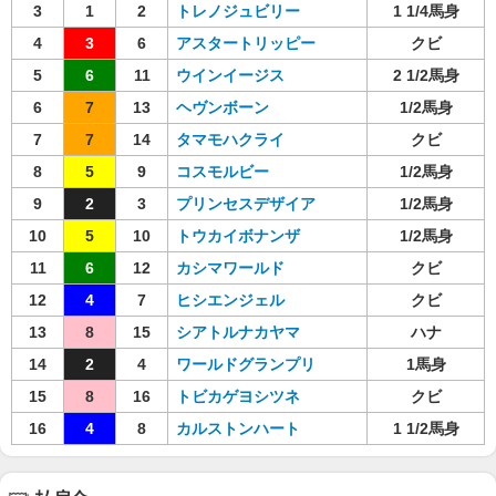
3
1
2
トレノジュビリー
1 1/4馬身
4
3
6
アスタートリッピー
クビ
5
6
11
ウインイージス
2 1/2馬身
6
7
13
ヘヴンボーン
1/2馬身
7
7
14
タマモハクライ
クビ
8
5
9
コスモルビー
1/2馬身
9
2
3
プリンセスデザイア
1/2馬身
10
5
10
トウカイボナンザ
1/2馬身
11
6
12
カシマワールド
クビ
12
4
7
ヒシエンジェル
クビ
13
8
15
シアトルナカヤマ
ハナ
14
2
4
ワールドグランプリ
1馬身
15
8
16
トビカゲヨシツネ
クビ
16
4
8
カルストンハート
1 1/2馬身