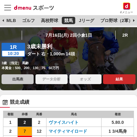
dメニュー
球
MLB
ゴルフ
高校野球
競馬
Jリーグ
プロ野球（2軍）
7月16日(月) 2回小倉1日
2R
3歳未勝利
1R
10:20
ダート 右・1,000m 14頭
3歳 ［指定］ 馬齢
本賞金：500、200、130、75、50万円
出馬表
データ分析
オッズ
結果
競走成績
着順
枠番
馬番
馬名
着差
1
2
2
ヴァイスハイト
5.80.0
2
7
12
マイティマイロード
1 3/4馬身