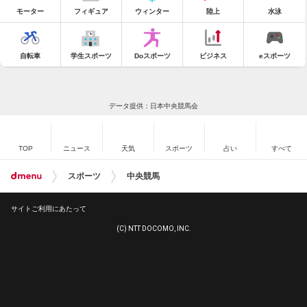
モーター
フィギュア
ウィンター
陸上
水泳
自転車
学生スポーツ
Doスポーツ
ビジネス
eスポーツ
データ提供：日本中央競馬会
TOP
ニュース
天気
スポーツ
占い
すべて
スポーツ
中央競馬
サイトご利用にあたって
(C) NTT DOCOMO, INC.