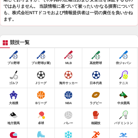
ではありません。 当該情報に基づいて被ったいかなる損害について
も、株式会社NTTドコモおよび情報提供者は一切の責任を負いかね
ます。
競技一覧
プロ野球
プロ野球(2軍)
MLB
高校野球
侍ジャパン
ゴルフ
Jリーグ
海外サッカー
日本代表
テニス
大相撲
Bリーグ
NBA
ラグビー
中央競馬
地方競馬
卓球
バレー
格闘技
バドミントン