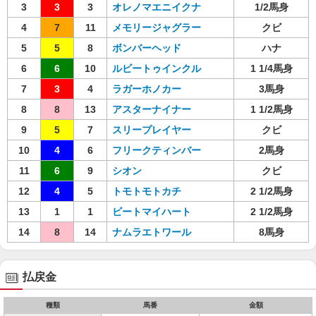
3
3
3
オレノマエニイクナ
1/2馬身
4
7
11
メモリージャグラー
クビ
5
5
8
ボンバーヘッド
ハナ
6
6
10
ルビートゥインクル
1 1/4馬身
7
3
4
ラガーホノカー
3馬身
8
8
13
アスターナイナー
1 1/2馬身
9
5
7
スリープレイヤー
クビ
10
4
6
フリークティンバー
2馬身
11
6
9
シオン
クビ
12
4
5
トモトモトカチ
2 1/2馬身
13
1
1
ビートマイハート
2 1/2馬身
14
8
14
ナムラエトワール
8馬身
払戻金
種類
馬番
金額