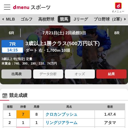
dメニュー
球
MLB
ゴルフ
高校野球
競馬
Jリーグ
プロ野球（2軍）
6R
7月21日(土) 2回函館3日
8R
3歳以上1勝クラス(500万円以下)
7R
14:15
ダート 右・1,700m 10頭
3歳以上 牝[指定] 定量
本賞金：740、300、190、110、74万円
出馬表
データ分析
オッズ
結果
競走成績
着順
枠番
馬番
馬名
着差
1
7
8
クロカンブッシュ
1.47.4
2
1
1
リングジアラーム
アタマ