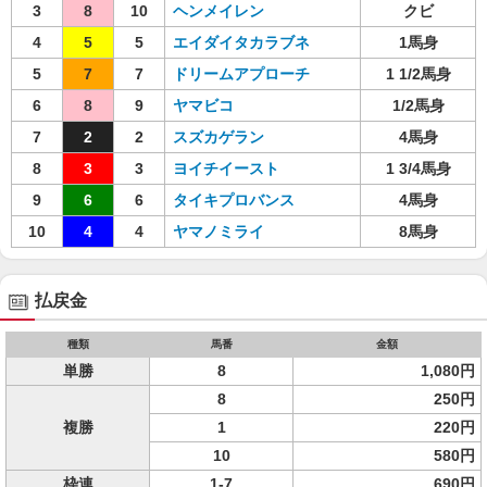
3
8
10
ヘンメイレン
クビ
4
5
5
エイダイタカラブネ
1馬身
5
7
7
ドリームアプローチ
1 1/2馬身
6
8
9
ヤマビコ
1/2馬身
7
2
2
スズカゲラン
4馬身
8
3
3
ヨイチイースト
1 3/4馬身
9
6
6
タイキプロバンス
4馬身
10
4
4
ヤマノミライ
8馬身
払戻金
種類
馬番
金額
単勝
8
1,080円
8
250円
複勝
1
220円
10
580円
枠連
1-7
690円