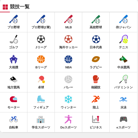
競技一覧
プロ野球
プロ野球(2軍)
MLB
高校野球
侍ジャパン
ゴルフ
Jリーグ
海外サッカー
日本代表
テニス
大相撲
Bリーグ
NBA
ラグビー
中央競馬
地方競馬
卓球
バレー
格闘技
バドミントン
モーター
フィギュア
ウィンター
陸上
水泳
自転車
学生スポーツ
Doスポーツ
ビジネス
eスポーツ