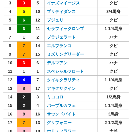
3
3
5
イナズマイージス
クビ
4
5
10
プリティダンス
3/4馬身
5
6
12
プジュリ
クビ
6
6
11
セラフィックロンプ
1 1/4馬身
7
1
2
プラジェラート
ハナ
8
7
14
エルブランコ
クビ
9
7
15
ミズリングリーダー
クビ
10
3
6
デルマアン
ハナ
11
1
1
スペシャルフロート
クビ
12
4
7
タイキクラリティ
1 1/4馬身
13
8
17
アキクサクイン
クビ
14
2
3
ミココロ
1/2馬身
15
2
4
パープルカフェ
1 1/4馬身
16
8
16
サウンドバイト
3馬身
17
7
13
グリフォニー
2 1/2馬身
18
8
18
ホリノフラワー
大差