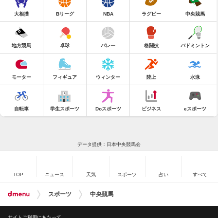
大相撲
Bリーグ
NBA
ラグビー
中央競馬
地方競馬
卓球
バレー
格闘技
バドミントン
モーター
フィギュア
ウィンター
陸上
水泳
自転車
学生スポーツ
Doスポーツ
ビジネス
eスポーツ
データ提供：日本中央競馬会
TOP
ニュース
天気
スポーツ
占い
すべて
スポーツ
中央競馬
サイトご利用にあたって