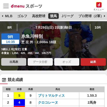
dメニュー
球
MLB
ゴルフ
高校野球
競馬
Jリーグ
プロ野球（2軍）
8R
7月29日(日) 2回新潟6日
10R
糸魚川特別
9R
14:35
芝 左 外・2,000m 18頭
3歳以上 牝[指定] 定量
本賞金：1,050、420、260、160、105万円
出馬表
データ分析
オッズ
結果
競走成績
着順
枠番
馬番
馬名
着差
1
5
9
ブリトマルティス
1.59.3
2
4
8
クロコレーヌ
2馬身