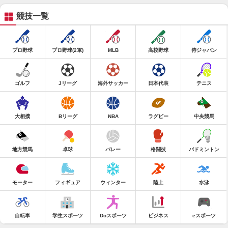
競技一覧
プロ野球
プロ野球(2軍)
MLB
高校野球
侍ジャパン
ゴルフ
Jリーグ
海外サッカー
日本代表
テニス
大相撲
Bリーグ
NBA
ラグビー
中央競馬
地方競馬
卓球
バレー
格闘技
バドミントン
モーター
フィギュア
ウィンター
陸上
水泳
自転車
学生スポーツ
Doスポーツ
ビジネス
eスポーツ