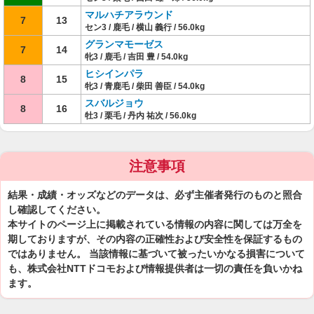
マルハチアラウンド
7
13
セン3 / 鹿毛 / 横山 義行 / 56.0kg
グランマモーゼス
7
14
牝3 / 鹿毛 / 吉田 豊 / 54.0kg
ヒシインパラ
8
15
牝3 / 青鹿毛 / 柴田 善臣 / 54.0kg
スバルジョウ
8
16
牡3 / 栗毛 / 丹内 祐次 / 56.0kg
注意事項
結果・成績・オッズなどのデータは、必ず主催者発行のものと照合
し確認してください。
本サイトのページ上に掲載されている情報の内容に関しては万全を
期しておりますが、その内容の正確性および安全性を保証するもの
ではありません。 当該情報に基づいて被ったいかなる損害について
も、株式会社NTTドコモおよび情報提供者は一切の責任を負いかね
ます。