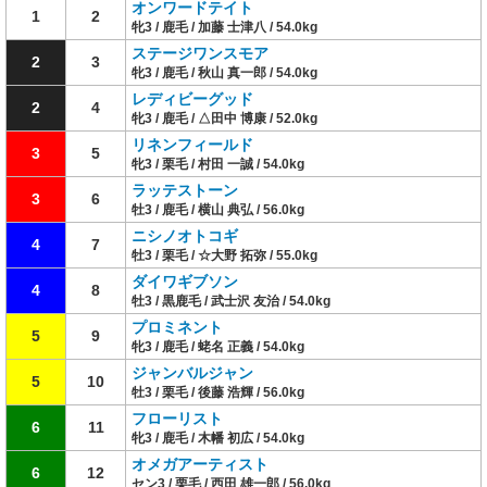
オンワードテイト
1
2
牝3 / 鹿毛 / 加藤 士津八 / 54.0kg
ステージワンスモア
2
3
牝3 / 鹿毛 / 秋山 真一郎 / 54.0kg
レディビーグッド
2
4
牝3 / 鹿毛 / △田中 博康 / 52.0kg
リネンフィールド
3
5
牝3 / 栗毛 / 村田 一誠 / 54.0kg
ラッテストーン
3
6
牡3 / 鹿毛 / 横山 典弘 / 56.0kg
ニシノオトコギ
4
7
牡3 / 栗毛 / ☆大野 拓弥 / 55.0kg
ダイワギブソン
4
8
牡3 / 黒鹿毛 / 武士沢 友治 / 54.0kg
プロミネント
5
9
牝3 / 鹿毛 / 蛯名 正義 / 54.0kg
ジャンバルジャン
5
10
牡3 / 栗毛 / 後藤 浩輝 / 56.0kg
フローリスト
6
11
牝3 / 鹿毛 / 木幡 初広 / 54.0kg
オメガアーティスト
6
12
セン3 / 栗毛 / 西田 雄一郎 / 56.0kg