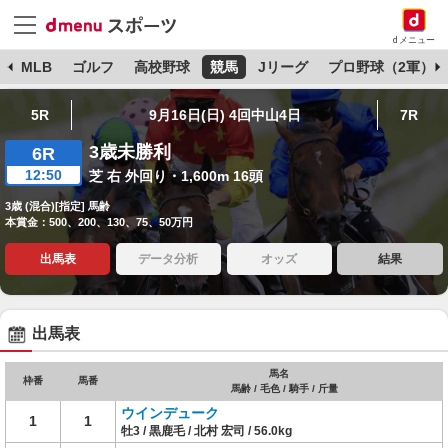
dメニュー
球
MLB
ゴルフ
高校野球
競馬
Jリーグ
プロ野球（2軍）
5R
9月16日(日) 4回中山4日
7R
3歳未勝利
6R
12:50
芝 右 外回り・1,600m 16頭
3歳 (混合)[指定] 馬齢
本賞金：500、200、130、75、50万円
出馬表
データ分析
オッズ
結果
出馬表
馬名
枠番
馬番
馬齢 / 毛色 / 騎手 / 斤量
ウインデューク
1
1
牡3 / 黒鹿毛 / 北村 宏司 / 56.0kg