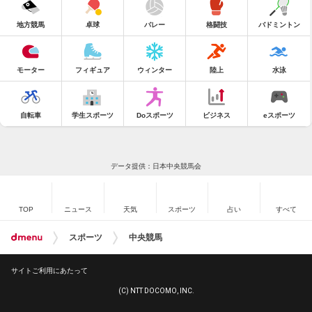
地方競馬
卓球
バレー
格闘技
バドミントン
モーター
フィギュア
ウィンター
陸上
水泳
自転車
学生スポーツ
Doスポーツ
ビジネス
eスポーツ
データ提供：日本中央競馬会
TOP
ニュース
天気
スポーツ
占い
すべて
スポーツ
中央競馬
サイトご利用にあたって
(C) NTT DOCOMO, INC.