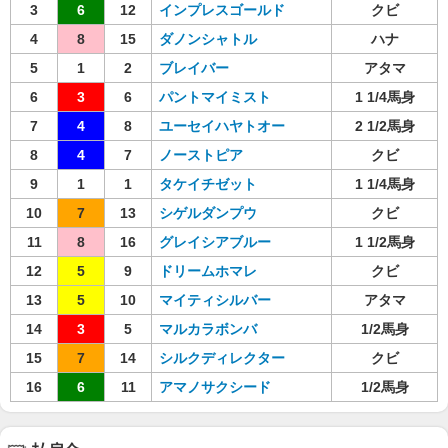
3
6
12
インプレスゴールド
クビ
4
8
15
ダノンシャトル
ハナ
5
1
2
ブレイバー
アタマ
6
3
6
パントマイミスト
1 1/4馬身
7
4
8
ユーセイハヤトオー
2 1/2馬身
8
4
7
ノーストピア
クビ
9
1
1
タケイチゼット
1 1/4馬身
10
7
13
シゲルダンプウ
クビ
11
8
16
グレイシアブルー
1 1/2馬身
12
5
9
ドリームホマレ
クビ
13
5
10
マイティシルバー
アタマ
14
3
5
マルカラボンバ
1/2馬身
15
7
14
シルクディレクター
クビ
16
6
11
アマノサクシード
1/2馬身