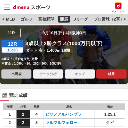
dメニュー
球
MLB
ゴルフ
高校野球
競馬
Jリーグ
プロ野球（2軍）
11R
9月16日(日) 4回阪神3日
3歳以上2勝クラス(1000万円以下)
12R
16:20
ダート 右・1,400m 16頭
3歳以上 (混合)[指定] 定量
本賞金：1,050、420、260、160、105万円
出馬表
データ分析
オッズ
結果
競走成績
着順
枠番
馬番
馬名
着差
1
2
4
ピサノアルハンブラ
1.25.1
2
2
3
ツルマルフェロー
クビ