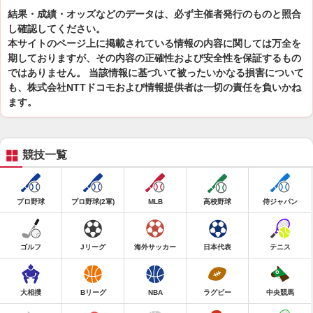
結果・成績・オッズなどのデータは、必ず主催者発行のものと照合
し確認してください。
本サイトのページ上に掲載されている情報の内容に関しては万全を
期しておりますが、その内容の正確性および安全性を保証するもの
ではありません。 当該情報に基づいて被ったいかなる損害について
も、株式会社NTTドコモおよび情報提供者は一切の責任を負いかね
ます。
競技一覧
プロ野球
プロ野球(2軍)
MLB
高校野球
侍ジャパン
ゴルフ
Jリーグ
海外サッカー
日本代表
テニス
大相撲
Bリーグ
NBA
ラグビー
中央競馬