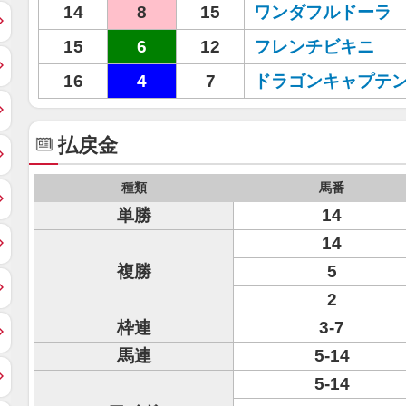
14
8
15
ワンダフルドーラ
15
6
12
フレンチビキニ
16
4
7
ドラゴンキャプテ
払戻金
種類
馬番
単勝
14
14
複勝
5
2
枠連
3-7
馬連
5-14
5-14