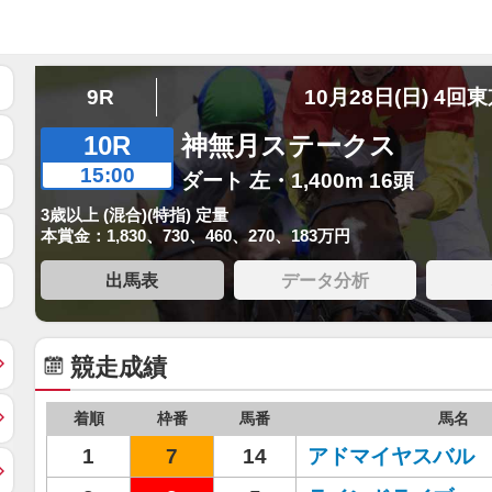
9R
10月28日(日) 4回
10R
神無月ステークス
15:00
ダート 左・1,400m 16頭
3歳以上 (混合)(特指) 定量
本賞金：1,830、730、460、270、183万円
出馬表
データ分析
競走成績
着順
枠番
馬番
馬名
1
7
14
アドマイヤスバル