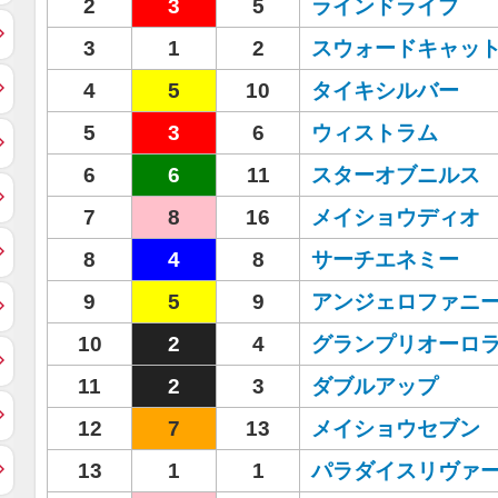
2
3
5
ラインドライブ
3
1
2
スウォードキャッ
4
5
10
タイキシルバー
5
3
6
ウィストラム
6
6
11
スターオブニルス
7
8
16
メイショウディオ
8
4
8
サーチエネミー
9
5
9
アンジェロファニ
10
2
4
グランプリオーロ
11
2
3
ダブルアップ
12
7
13
メイショウセブン
13
1
1
パラダイスリヴァ