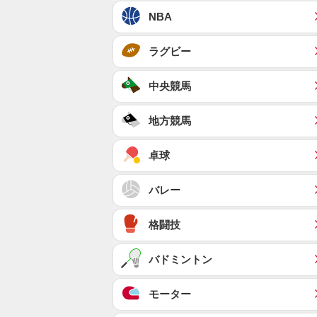
NBA
ラグビー
中央競馬
地方競馬
卓球
バレー
格闘技
バドミントン
モーター