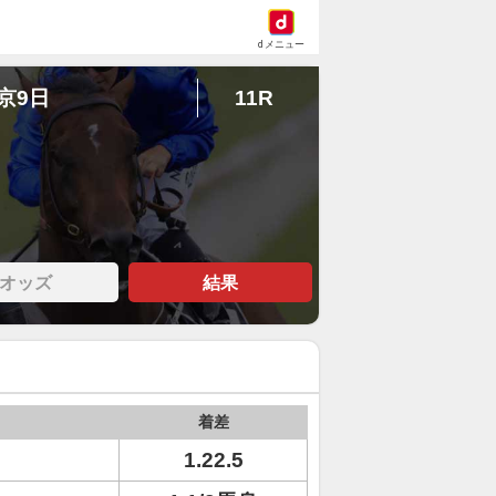
dメニュー
東京9日
11R
オッズ
結果
着差
1.22.5