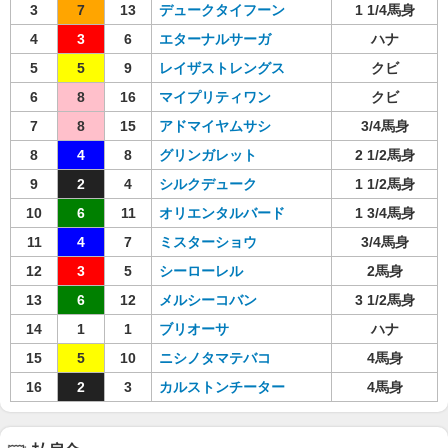
3
7
13
デュークタイフーン
1 1/4馬身
4
3
6
エターナルサーガ
ハナ
5
5
9
レイザストレングス
クビ
6
8
16
マイプリティワン
クビ
7
8
15
アドマイヤムサシ
3/4馬身
8
4
8
グリンガレット
2 1/2馬身
9
2
4
シルクデューク
1 1/2馬身
10
6
11
オリエンタルバード
1 3/4馬身
11
4
7
ミスターショウ
3/4馬身
12
3
5
シーローレル
2馬身
13
6
12
メルシーコバン
3 1/2馬身
14
1
1
ブリオーサ
ハナ
15
5
10
ニシノタマテバコ
4馬身
16
2
3
カルストンチーター
4馬身