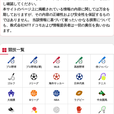
し確認してください。
本サイトのページ上に掲載されている情報の内容に関しては万全を
期しておりますが、その内容の正確性および安全性を保証するもの
ではありません。 当該情報に基づいて被ったいかなる損害について
も、株式会社NTTドコモおよび情報提供者は一切の責任を負いかね
ます。
競技一覧
プロ野球
プロ野球(2軍)
MLB
高校野球
侍ジャパン
ゴルフ
Jリーグ
海外サッカー
日本代表
テニス
大相撲
Bリーグ
NBA
ラグビー
中央競馬