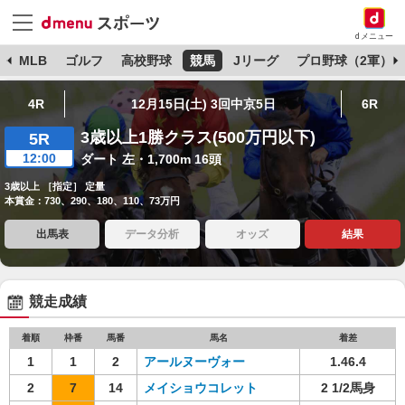
dメニュー
球
MLB
ゴルフ
高校野球
競馬
Jリーグ
プロ野球（2軍）
4R
12月15日(土) 3回中京5日
6R
3歳以上1勝クラス(500万円以下)
5R
12:00
ダート 左・1,700m 16頭
3歳以上 ［指定］ 定量
本賞金：730、290、180、110、73万円
出馬表
データ分析
オッズ
結果
競走成績
着順
枠番
馬番
馬名
着差
1
1
2
アールヌーヴォー
1.46.4
2
7
14
メイショウコレット
2 1/2馬身