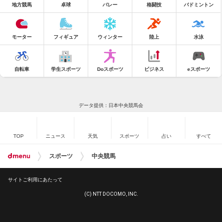
地方競馬
卓球
バレー
格闘技
バドミントン
モーター
フィギュア
ウィンター
陸上
水泳
自転車
学生スポーツ
Doスポーツ
ビジネス
eスポーツ
データ提供：日本中央競馬会
TOP
ニュース
天気
スポーツ
占い
すべて
スポーツ
中央競馬
サイトご利用にあたって
(C) NTT DOCOMO, INC.