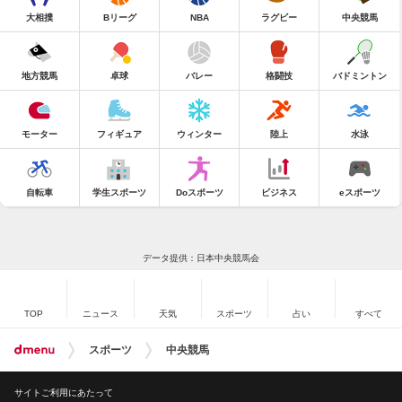
大相撲
Bリーグ
NBA
ラグビー
中央競馬
地方競馬
卓球
バレー
格闘技
バドミントン
モーター
フィギュア
ウィンター
陸上
水泳
自転車
学生スポーツ
Doスポーツ
ビジネス
eスポーツ
データ提供：日本中央競馬会
TOP
ニュース
天気
スポーツ
占い
すべて
スポーツ
中央競馬
サイトご利用にあたって