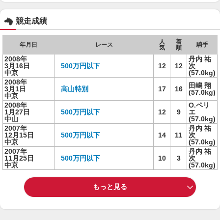
競走成績
人
着
年月日
レース
騎手
気
順
2008年
丹内 祐
3月16日
500万円以下
12
12
次
中京
(57.0kg)
2008年
田嶋 翔
3月1日
高山特別
17
16
(57.0kg)
中京
2008年
O.ペリ
1月27日
500万円以下
12
9
エ
中山
(57.0kg)
2007年
丹内 祐
12月15日
500万円以下
14
11
次
中京
(57.0kg)
2007年
丹内 祐
11月25日
500万円以下
10
3
次
中京
(57.0kg)
もっと見る