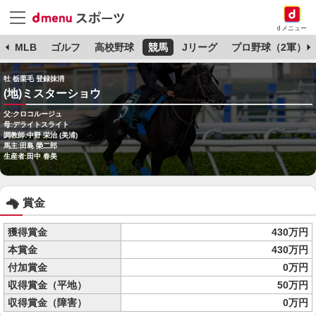
dメニュー
球
MLB
ゴルフ
高校野球
競馬
Jリーグ
プロ野球（2軍）
牡 栃栗毛 登録抹消
(地)ミスターショウ
父:クロコルージュ
母:デライトスライト
調教師:中野 栄治 (美浦)
馬主:田島 榮二郎
生産者:田中 春美
賞金
獲得賞金
430万円
本賞金
430万円
付加賞金
0万円
収得賞金（平地）
50万円
収得賞金（障害）
0万円