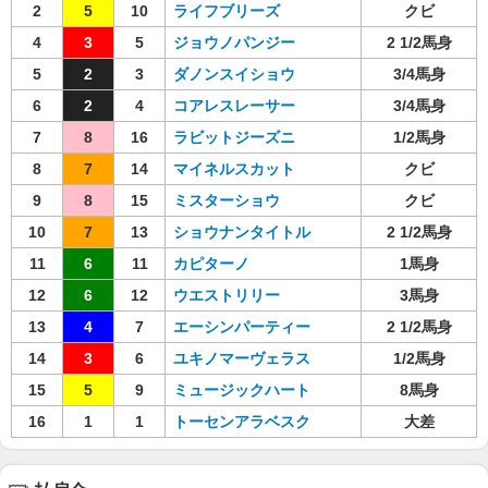
2
5
10
ライフブリーズ
クビ
4
3
5
ジョウノパンジー
2 1/2馬身
5
2
3
ダノンスイショウ
3/4馬身
6
2
4
コアレスレーサー
3/4馬身
7
8
16
ラビットジーズニ
1/2馬身
8
7
14
マイネルスカット
クビ
9
8
15
ミスターショウ
クビ
10
7
13
ショウナンタイトル
2 1/2馬身
11
6
11
カピターノ
1馬身
12
6
12
ウエストリリー
3馬身
13
4
7
エーシンパーティー
2 1/2馬身
14
3
6
ユキノマーヴェラス
1/2馬身
15
5
9
ミュージックハート
8馬身
16
1
1
トーセンアラベスク
大差