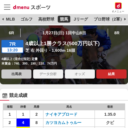
dメニュー
球
MLB
ゴルフ
高校野球
競馬
Jリーグ
プロ野球（2軍）
6R
1月27日(日) 1回中山8日
8R
4歳以上1勝クラス(500万円以下)
7R
13:20
芝 右 外回り・1,600m 16頭
4歳以上 (混合)[指定] 定量
本賞金：740、300、190、110、74万円
出馬表
データ分析
オッズ
結果
競走成績
着順
枠番
馬番
馬名
着差
1
1
2
ナイキアプロード
1.35.0
2
4
8
カツヨカムトゥルー
クビ