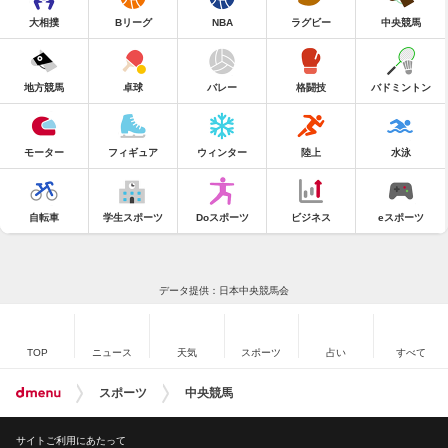
大相撲
Bリーグ
NBA
ラグビー
中央競馬
地方競馬
卓球
バレー
格闘技
バドミントン
モーター
フィギュア
ウィンター
陸上
水泳
自転車
学生スポーツ
Doスポーツ
ビジネス
eスポーツ
データ提供：日本中央競馬会
TOP
ニュース
天気
スポーツ
占い
すべて
スポーツ
中央競馬
サイトご利用にあたって