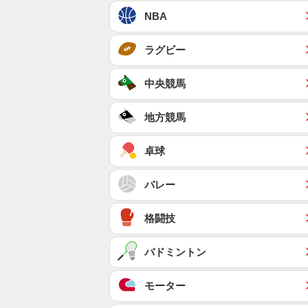
NBA
ラグビー
中央競馬
地方競馬
卓球
バレー
格闘技
バドミントン
モーター