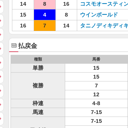
14
8
16
コスモオースティ
15
4
8
ウインボールド
16
7
14
タニノディキディ
払戻金
種類
馬番
単勝
15
15
複勝
7
12
枠連
4-8
馬連
7-15
7-15