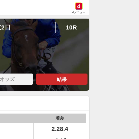
dメニュー
京2日
10R
オッズ
結果
着差
2.28.4