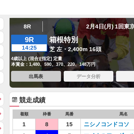
8R
2月4日(月) 1回東
9R
箱根特別
14:25
芝 左・2,400m 16頭
4歳以上 (混合)[指定] 定量
本賞金：1,480、590、370、220、148万円
出馬表
データ分析
競走成績
着順
枠番
馬番
馬名
1
8
15
ニシノコンドコソ