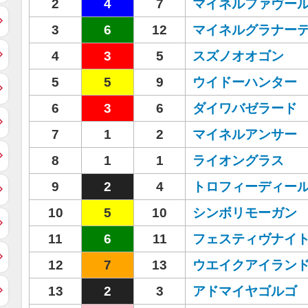
2
4
7
マイネルファヴー
3
6
12
マイネルグラナー
4
3
5
スズノオオゴン
5
5
9
ウイドーハンター
6
3
6
ダイワバゼラード
7
1
2
マイネルアンサー
8
1
1
ライオングラス
9
2
4
トロフィーディー
10
5
10
シンボリモーガン
11
6
11
フェスティヴナイ
12
7
13
ウエイクアイラン
13
2
3
アドマイヤゴルゴ