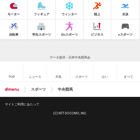
モーター
フィギュア
ウィンター
陸上
水泳
自転車
学生スポーツ
Doスポーツ
ビジネス
eスポーツ
データ提供：日本中央競馬会
TOP
ニュース
天気
スポーツ
占い
すべて
スポーツ
中央競馬
サイトご利用にあたって
(C) NTT DOCOMO, INC.