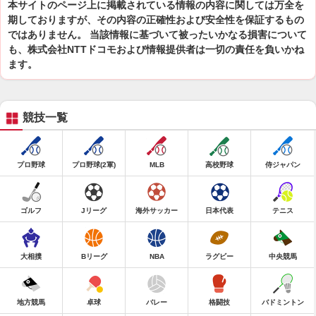
本サイトのページ上に掲載されている情報の内容に関しては万全を
期しておりますが、その内容の正確性および安全性を保証するもの
ではありません。 当該情報に基づいて被ったいかなる損害について
も、株式会社NTTドコモおよび情報提供者は一切の責任を負いかね
ます。
競技一覧
プロ野球
プロ野球(2軍)
MLB
高校野球
侍ジャパン
ゴルフ
Jリーグ
海外サッカー
日本代表
テニス
大相撲
Bリーグ
NBA
ラグビー
中央競馬
地方競馬
卓球
バレー
格闘技
バドミントン