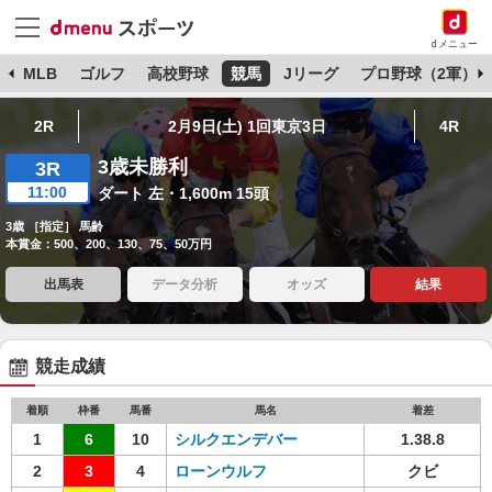
dメニュー
球
MLB
ゴルフ
高校野球
競馬
Jリーグ
プロ野球（2軍）
2R
2月9日(土) 1回東京3日
4R
3歳未勝利
3R
11:00
ダート 左・1,600m 15頭
3歳 ［指定］ 馬齢
本賞金：500、200、130、75、50万円
出馬表
データ分析
オッズ
結果
競走成績
着順
枠番
馬番
馬名
着差
1
6
10
シルクエンデバー
1.38.8
2
3
4
ローンウルフ
クビ