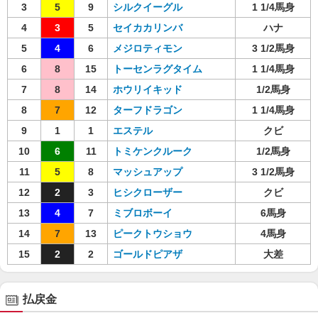
3
5
9
シルクイーグル
1 1/4馬身
4
3
5
セイカカリンバ
ハナ
5
4
6
メジロティモン
3 1/2馬身
6
8
15
トーセンラグタイム
1 1/4馬身
7
8
14
ホウリイキッド
1/2馬身
8
7
12
ターフドラゴン
1 1/4馬身
9
1
1
エステル
クビ
10
6
11
トミケンクルーク
1/2馬身
11
5
8
マッシュアップ
3 1/2馬身
12
2
3
ヒシクローザー
クビ
13
4
7
ミブロボーイ
6馬身
14
7
13
ピークトウショウ
4馬身
15
2
2
ゴールドピアザ
大差
払戻金