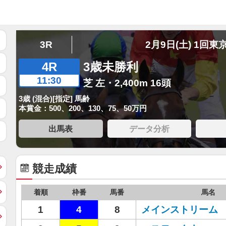
3R
2月9日(土) 1回東
4R
3歳未勝利
11:30
芝 左・2,400m 16頭
3歳 (混合)[指定] 馬齢
本賞金：500、200、130、75、50万円
出馬表
データ分析
競走成績
着順
枠番
馬番
馬名
1
4
8
メインストリーム