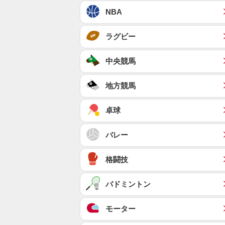
NBA
ラグビー
中央競馬
地方競馬
卓球
バレー
格闘技
バドミントン
モーター