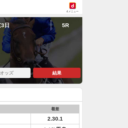
dメニュー
京3日
5R
オッズ
結果
着差
2.30.1