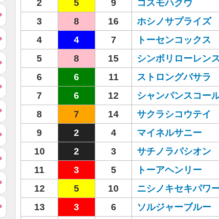
2
5
9
コスモハクウ
3
8
16
ホシノサプライズ
4
4
7
トーセンコックス
5
8
15
シンボリローレン
6
6
11
ストロングバサラ
7
6
12
シャンパンスコー
8
7
14
サクラシコウテイ
9
2
4
マイネルサニー
10
2
3
サチノラパシオン
11
3
5
トーアヘンリー
12
5
10
ニシノキセキパワ
13
3
6
ソルジャーブルー