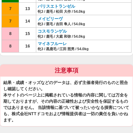
パリスエトランゼル
7
13
牝3 / 鹿毛 / 松田 大作 / 54.0kg
メイビリーヴ
7
14
牝3 / 栗毛 / 吉田 隼人 / 54.0kg
コスモランゲル
8
15
牝3 / 鹿毛 / 大庭 和弥 / 54.0kg
マイネフルーレ
8
16
牝3 / 黒鹿毛 / 江田 照男 / 54.0kg
注意事項
結果・成績・オッズなどのデータは、必ず主催者発行のものと照合
し確認してください。
本サイトのページ上に掲載されている情報の内容に関しては万全を
期しておりますが、その内容の正確性および安全性を保証するもの
ではありません。 当該情報に基づいて被ったいかなる損害について
も、株式会社NTTドコモおよび情報提供者は一切の責任を負いかね
ます。