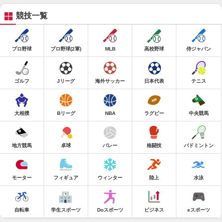
競技一覧
プロ野球
プロ野球(2軍)
MLB
高校野球
侍ジャパン
ゴルフ
Jリーグ
海外サッカー
日本代表
テニス
大相撲
Bリーグ
NBA
ラグビー
中央競馬
地方競馬
卓球
バレー
格闘技
バドミントン
モーター
フィギュア
ウィンター
陸上
水泳
自転車
学生スポーツ
Doスポーツ
ビジネス
eスポーツ