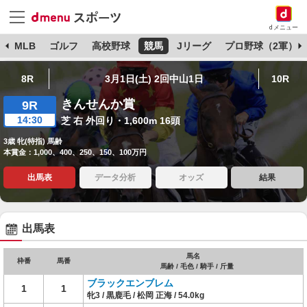
dメニュー
球
MLB
ゴルフ
高校野球
競馬
Jリーグ
プロ野球（2軍）
8R
3月1日(土) 2回中山1日
10R
きんせんか賞
9R
14:30
芝 右 外回り・1,600m 16頭
3歳 牝(特指) 馬齢
本賞金：1,000、400、250、150、100万円
出馬表
データ分析
オッズ
結果
出馬表
馬名
枠番
馬番
馬齢 / 毛色 / 騎手 / 斤量
ブラックエンブレム
1
1
牝3 / 黒鹿毛 / 松岡 正海 / 54.0kg