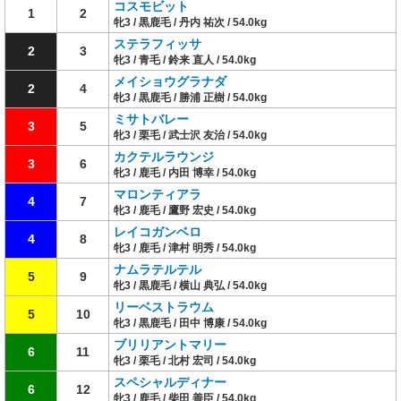
コスモビット
1
2
牝3 / 黒鹿毛 / 丹内 祐次 / 54.0kg
ステラフィッサ
2
3
牝3 / 青毛 / 鈴来 直人 / 54.0kg
メイショウグラナダ
2
4
牝3 / 黒鹿毛 / 勝浦 正樹 / 54.0kg
ミサトバレー
3
5
牝3 / 栗毛 / 武士沢 友治 / 54.0kg
カクテルラウンジ
3
6
牝3 / 鹿毛 / 内田 博幸 / 54.0kg
マロンティアラ
4
7
牝3 / 鹿毛 / 鷹野 宏史 / 54.0kg
レイコガンベロ
4
8
牝3 / 鹿毛 / 津村 明秀 / 54.0kg
ナムラテルテル
5
9
牝3 / 黒鹿毛 / 横山 典弘 / 54.0kg
リーベストラウム
5
10
牝3 / 黒鹿毛 / 田中 博康 / 54.0kg
ブリリアントマリー
6
11
牝3 / 栗毛 / 北村 宏司 / 54.0kg
スペシャルディナー
6
12
牝3 / 鹿毛 / 柴田 善臣 / 54.0kg