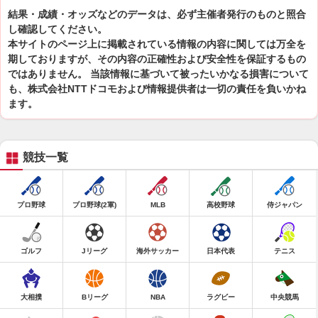
結果・成績・オッズなどのデータは、必ず主催者発行のものと照合
し確認してください。
本サイトのページ上に掲載されている情報の内容に関しては万全を
期しておりますが、その内容の正確性および安全性を保証するもの
ではありません。 当該情報に基づいて被ったいかなる損害について
も、株式会社NTTドコモおよび情報提供者は一切の責任を負いかね
ます。
競技一覧
プロ野球
プロ野球(2軍)
MLB
高校野球
侍ジャパン
ゴルフ
Jリーグ
海外サッカー
日本代表
テニス
大相撲
Bリーグ
NBA
ラグビー
中央競馬