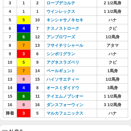
3
1
2
ローブデコルテ
2 1/2馬身
4
1
1
ウインレックス
1 1/2馬身
5
5
10
キンシャサノキセキ
ハナ
6
4
7
ナスノストローク
クビ
7
6
12
アンブロワーズ
1/2馬身
8
7
13
フサイチリシャール
アタマ
9
3
6
シンボリグラン
ハナ
10
5
9
アグネスラズベリ
クビ
11
7
14
ペールギュント
1馬身
13
8
15
ハイソサエティー
1/2馬身
14
4
8
オースミダイドウ
3馬身
15
6
11
テイエムノブシオー
1 1/2馬身
16
8
16
ダンスフォーウィン
3 1/2馬身
降着
3
5
マルカフェニックス
ハナ