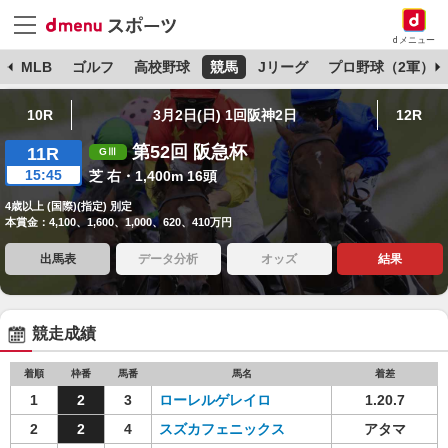
dメニュー
球
MLB
ゴルフ
高校野球
競馬
Jリーグ
プロ野球（2軍）
10R
3月2日(日) 1回阪神2日
12R
第52回 阪急杯
11R
15:45
芝 右・1,400m 16頭
4歳以上 (国際)(指定) 別定
本賞金：4,100、1,600、1,000、620、410万円
出馬表
データ分析
オッズ
結果
競走成績
着順
枠番
馬番
馬名
着差
1
2
3
ローレルゲレイロ
1.20.7
2
2
4
スズカフェニックス
アタマ