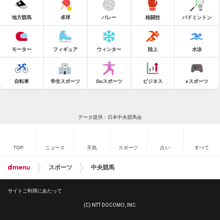
地方競馬
卓球
バレー
格闘技
バドミントン
モーター
フィギュア
ウィンター
陸上
水泳
自転車
学生スポーツ
Doスポーツ
ビジネス
eスポーツ
データ提供：日本中央競馬会
TOP
ニュース
天気
スポーツ
占い
すべて
スポーツ
中央競馬
サイトご利用にあたって
(C) NTT DOCOMO, INC.