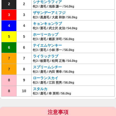
シナモンラフィア
2
2
牝3 / 鹿毛 / 池添 謙一 / 54.0kg
ザサンデーアミフジ
3
3
牡3 / 黒鹿毛 / 大庭 和弥 / 56.0kg
キョンキョンラブ
4
4
牝3 / 栗毛 / 武士沢 友治 / 54.0kg
ホーリーカップ
5
5
牡3 / 鹿毛 / 郷原 洋司 / 56.0kg
テイエムヤンキー
6
6
牡3 / 栗毛 / 小林 淳一 / 56.0kg
ライラックラブ
7
7
牝3 / 栃栗毛 / 松岡 正海 / 54.0kg
スプリームシチー
7
8
牡3 / 鹿毛 / 内田 博幸 / 56.0kg
ローランスカイ
8
9
牡3 / 鹿毛 / 江田 照男 / 56.0kg
スタルカ
8
10
牡3 / 鹿毛 / 幸 英明 / 56.0kg
注意事項