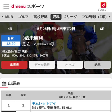
dメニュー
球
MLB
ゴルフ
高校野球
競馬
Jリーグ
プロ野球（2軍）
4R
5月25日(日) 3回東京2日
6R
3歳未勝利
5R
12:20
芝 左・2,000m 10頭
3歳 (混合)[指定] 馬齢
本賞金：500、200、130、75、50万円
出馬表
データ分析
オッズ
結果
出馬表
馬名
枠番
馬番
馬齢 / 毛色 / 騎手 / 斤量
ギムレットアイ
1
1
牡3 / 鹿毛 / 安藤 勝己 / 56.0kg