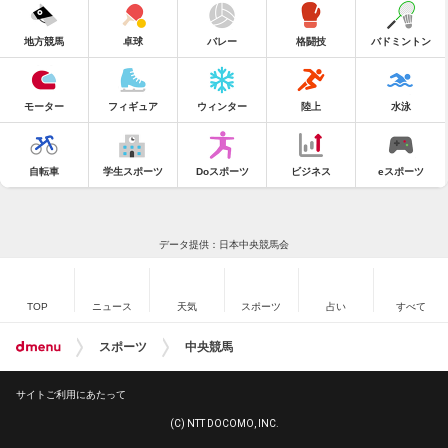
地方競馬
卓球
バレー
格闘技
バドミントン
モーター
フィギュア
ウィンター
陸上
水泳
自転車
学生スポーツ
Doスポーツ
ビジネス
eスポーツ
データ提供：日本中央競馬会
TOP
ニュース
天気
スポーツ
占い
すべて
スポーツ
中央競馬
サイトご利用にあたって
(C) NTT DOCOMO, INC.