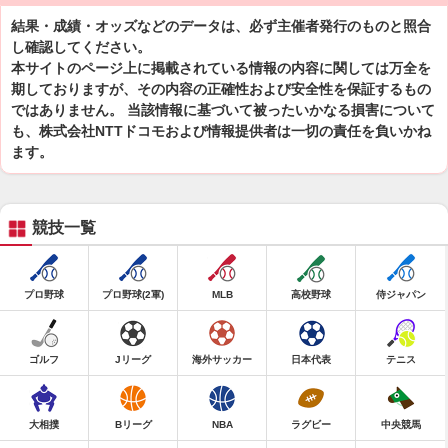
結果・成績・オッズなどのデータは、必ず主催者発行のものと照合
し確認してください。
本サイトのページ上に掲載されている情報の内容に関しては万全を
期しておりますが、その内容の正確性および安全性を保証するもの
ではありません。 当該情報に基づいて被ったいかなる損害について
も、株式会社NTTドコモおよび情報提供者は一切の責任を負いかね
ます。
競技一覧
プロ野球
プロ野球(2軍)
MLB
高校野球
侍ジャパン
ゴルフ
Jリーグ
海外サッカー
日本代表
テニス
大相撲
Bリーグ
NBA
ラグビー
中央競馬