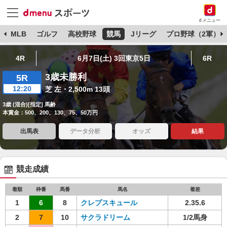
dメニュー
球
MLB
ゴルフ
高校野球
競馬
Jリーグ
プロ野球（2軍）
4R
6月7日(土) 3回東京5日
6R
3歳未勝利
5R
12:20
芝 左・2,500m 13頭
3歳 (混合)[指定] 馬齢
本賞金：500、200、130、75、50万円
出馬表
データ分析
オッズ
結果
競走成績
着順
枠番
馬番
馬名
着差
1
6
8
クレプスキュール
2.35.6
2
7
10
サクラドリーム
1/2馬身