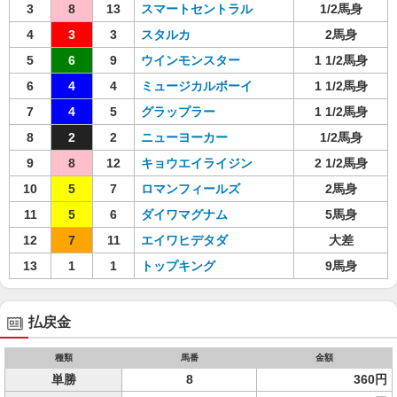
3
8
13
スマートセントラル
1/2馬身
4
3
3
スタルカ
2馬身
5
6
9
ウインモンスター
1 1/2馬身
6
4
4
ミュージカルボーイ
1 1/2馬身
7
4
5
グラップラー
1 1/2馬身
8
2
2
ニューヨーカー
1/2馬身
9
8
12
キョウエイライジン
2 1/2馬身
10
5
7
ロマンフィールズ
2馬身
11
5
6
ダイワマグナム
5馬身
12
7
11
エイワヒデタダ
大差
13
1
1
トップキング
9馬身
払戻金
種類
馬番
金額
単勝
8
360円