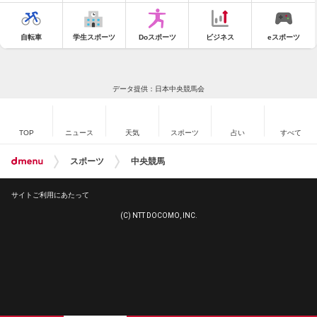
自転車
学生スポーツ
Doスポーツ
ビジネス
eスポーツ
データ提供：日本中央競馬会
TOP
ニュース
天気
スポーツ
占い
すべて
スポーツ
中央競馬
サイトご利用にあたって
(C) NTT DOCOMO, INC.