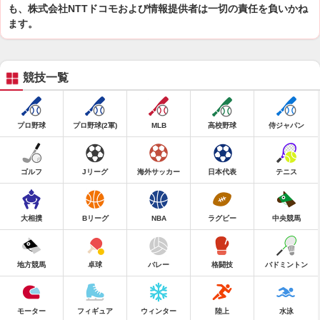
も、株式会社NTTドコモおよび情報提供者は一切の責任を負いかね
ます。
競技一覧
プロ野球
プロ野球(2軍)
MLB
高校野球
侍ジャパン
ゴルフ
Jリーグ
海外サッカー
日本代表
テニス
大相撲
Bリーグ
NBA
ラグビー
中央競馬
地方競馬
卓球
バレー
格闘技
バドミントン
モーター
フィギュア
ウィンター
陸上
水泳