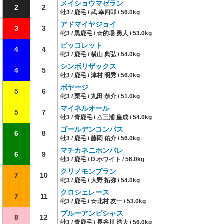
メイショウマゼラン
2
2
牡3 / 鹿毛 / 武 幸四郎 / 56.0kg
アドマイヤジョイ
3
3
牝3 / 黒鹿毛 / ☆的場 勇人 / 53.0kg
ピッコレット
4
4
牝3 / 鹿毛 / 横山 典弘 / 54.0kg
シンボリザックス
4
5
牡3 / 鹿毛 / 津村 明秀 / 56.0kg
ボヤージ
5
6
牝3 / 栗毛 / 丸田 恭介 / 51.0kg
マイネルオール
5
7
牡3 / 青鹿毛 / △三浦 皇成 / 54.0kg
ゴールデンコンパス
6
8
牡3 / 鹿毛 / 藤岡 佑介 / 56.0kg
マチカネニホンバレ
6
9
牡3 / 鹿毛 / D.ホワイト / 56.0kg
クリノモンブラン
7
10
牝3 / 鹿毛 / 大野 拓弥 / 54.0kg
クロシェレース
7
11
牝3 / 鹿毛 / ☆北村 友一 / 53.0kg
ブルーアンビシャス
8
12
牡3 / 青鹿毛 / 長谷川 浩大 / 56.0kg