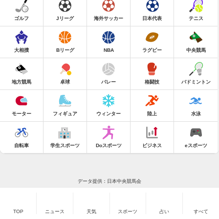
ゴルフ
Jリーグ
海外サッカー
日本代表
テニス
大相撲
Bリーグ
NBA
ラグビー
中央競馬
地方競馬
卓球
バレー
格闘技
バドミントン
モーター
フィギュア
ウィンター
陸上
水泳
自転車
学生スポーツ
Doスポーツ
ビジネス
eスポーツ
データ提供：日本中央競馬会
TOP
ニュース
天気
スポーツ
占い
すべて