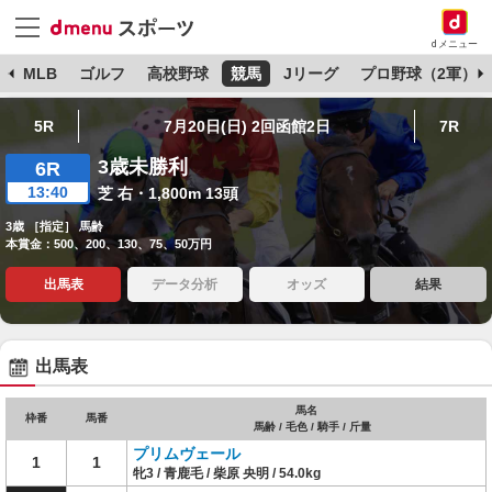
dメニュー
球
MLB
ゴルフ
高校野球
競馬
Jリーグ
プロ野球（2軍）
5R
7月20日(日) 2回函館2日
7R
3歳未勝利
6R
13:40
芝 右・1,800m 13頭
3歳 ［指定］ 馬齢
本賞金：500、200、130、75、50万円
出馬表
データ分析
オッズ
結果
出馬表
馬名
枠番
馬番
馬齢 / 毛色 / 騎手 / 斤量
プリムヴェール
1
1
牝3 / 青鹿毛 / 柴原 央明 / 54.0kg