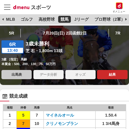
dメニュー
球
MLB
ゴルフ
高校野球
競馬
Jリーグ
プロ野球（2軍）
5R
7月20日(日) 2回函館2日
7R
3歳未勝利
6R
13:40
芝 右・1,800m 13頭
3歳 ［指定］ 馬齢
本賞金：500、200、130、75、50万円
出馬表
データ分析
オッズ
結果
競走成績
着順
枠番
馬番
馬名
着差
1
5
7
マイネルオール
1.50.4
2
7
10
クリノモンブラン
1 3/4馬身