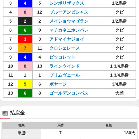
3
4
5
シンボリザックス
1/2馬身
4
8
12
ブルーアンビシャス
クビ
5
2
2
メイショウマゼラン
1/2馬身
6
6
9
マチカネニホンバレ
クビ
7
3
3
アドマイヤジョイ
クビ
8
7
11
クロシェレース
クビ
9
4
4
ピッコレット
クビ
10
8
13
ラインウインド
1 3/4馬身
11
1
1
プリムヴェール
1 3/4馬身
12
5
6
ボヤージ
3/4馬身
13
6
8
ゴールデンコンパス
大差
払戻金
種類
馬番
金額
単勝
7
180円