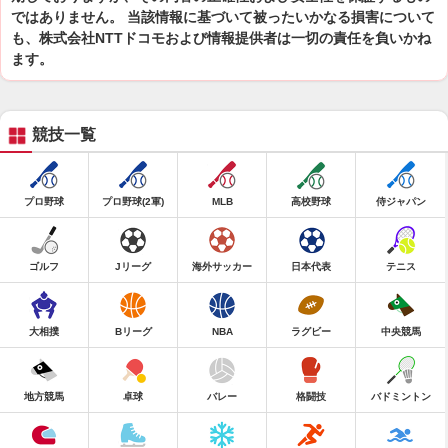
ではありません。 当該情報に基づいて被ったいかなる損害について
も、株式会社NTTドコモおよび情報提供者は一切の責任を負いかね
ます。
競技一覧
プロ野球
プロ野球(2軍)
MLB
高校野球
侍ジャパン
ゴルフ
Jリーグ
海外サッカー
日本代表
テニス
大相撲
Bリーグ
NBA
ラグビー
中央競馬
地方競馬
卓球
バレー
格闘技
バドミントン