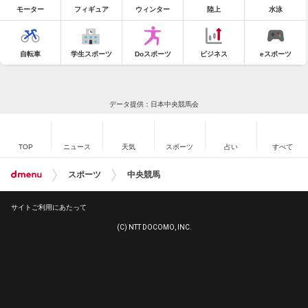
モーター
フィギュア
ウィンター
陸上
水泳
自転車
学生スポーツ
Doスポーツ
ビジネス
eスポーツ
データ提供：日本中央競馬会
TOP
ニュース
天気
スポーツ
占い
すべて
スポーツ
中央競馬
サイトご利用にあたって
(C) NTT DOCOMO, INC.