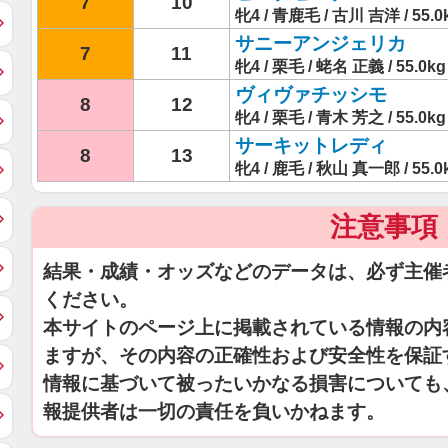
7
10
牝4 / 青鹿毛 / 古川 吉洋 / 55.0
サニーアンジェリカ
7
11
牝4 / 栗毛 / 蛯名 正義 / 55.0kg
ヴィヴァチッシモ
8
12
牝4 / 栗毛 / 青木 芳之 / 55.0kg
サーキットレディ
8
13
牝4 / 鹿毛 / 秋山 真一郎 / 55.0
注意事項
結果・成績・オッズなどのデータは、必ず主催
ください。
本サイトのページ上に掲載されている情報の内
ますが、その内容の正確性および安全性を保証
情報に基づいて被ったいかなる損害についても
報提供者は一切の責任を負いかねます。