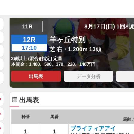
11R
8月17日(日) 1回札
12R
羊ヶ丘特別
17:10
芝 右・1,200m 13頭
3歳以上 (混合)[指定] 定量
本賞金：1,480、590、370、220、148万円
出馬表
データ分析
出馬表
枠番
馬番
馬齢 /
ブライティアアイ
1
1