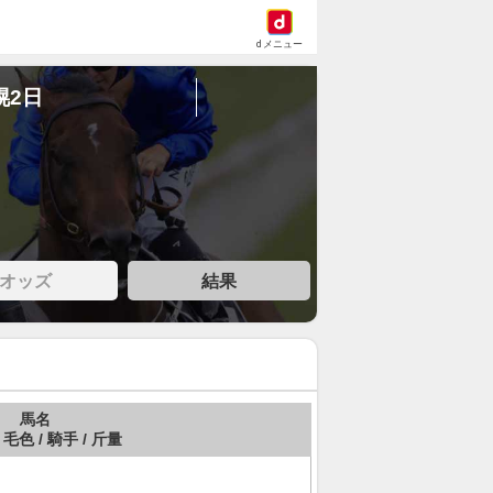
dメニュー
幌2日
オッズ
結果
馬名
 毛色 / 騎手 / 斤量