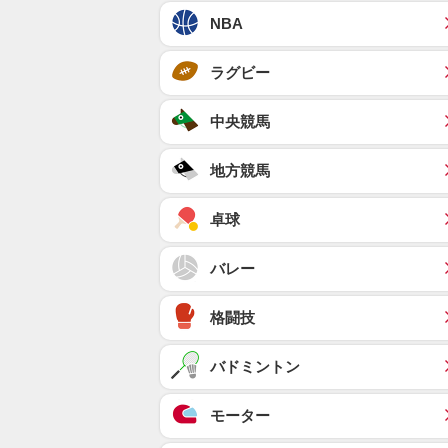
NBA
ラグビー
中央競馬
地方競馬
卓球
バレー
格闘技
バドミントン
モーター