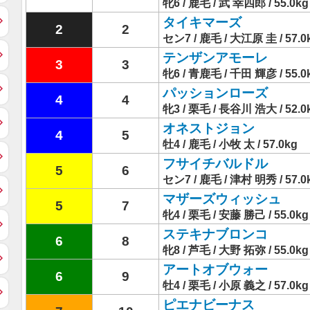
牝6 / 鹿毛 / 武 幸四郎 / 55.0kg
タイキマーズ
2
2
セン7 / 鹿毛 / 大江原 圭 / 57.0
テンザンアモーレ
3
3
牝6 / 青鹿毛 / 千田 輝彦 / 55.0
パッションローズ
4
4
牝3 / 栗毛 / 長谷川 浩大 / 52.0
オネストジョン
4
5
牡4 / 鹿毛 / 小牧 太 / 57.0kg
フサイチバルドル
5
6
セン7 / 鹿毛 / 津村 明秀 / 57.0
マザーズウィッシュ
5
7
牝4 / 栗毛 / 安藤 勝己 / 55.0kg
ステキナブロンコ
6
8
牝8 / 芦毛 / 大野 拓弥 / 55.0kg
アートオブウォー
6
9
牡4 / 栗毛 / 小原 義之 / 57.0kg
ピエナビーナス