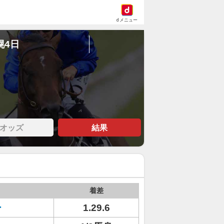
dメニュー
幌4日
オッズ
結果
着差
ー
1.29.6