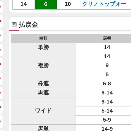
14
6
10
クリノトップオー
払戻金
種類
馬番
単勝
14
14
複勝
9
5
枠連
6-8
馬連
9-14
9-14
ワイド
5-14
5-9
馬単
14-9