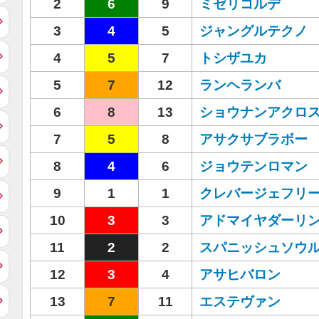
2
6
9
ミゼリコルデ
3
4
5
ジャングルテクノ
4
5
7
トシザユカ
5
7
12
ランヘランバ
6
8
13
ショウナンアクロ
7
5
8
アサクサブラボー
8
4
6
ジョウテンロマン
9
1
1
クレバージェフリ
10
3
3
アドマイヤダーリ
11
2
2
スパニッシュソウ
12
3
4
アサヒバロン
13
7
11
エステヴァン