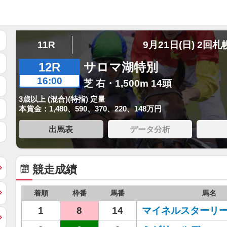
11R
9月21日(日) 2回札
12R
サロマ湖特別
16:00
芝 右・1,500m 14頭
3歳以上 (混合)(特指) 定量
本賞金：1,480、590、370、220、148万円
出馬表
データ分析
競走成績
着順
枠番
馬番
馬名
1
8
14
マイネルスターリ