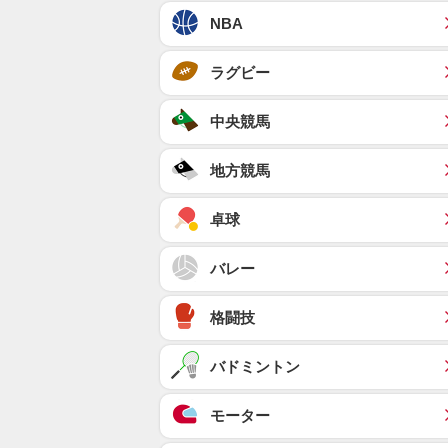
NBA
ラグビー
中央競馬
地方競馬
卓球
バレー
格闘技
バドミントン
モーター