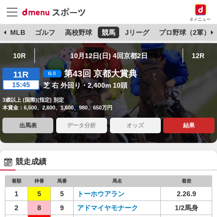
dメニュー
球
MLB
ゴルフ
高校野球
競馬
Jリーグ
プロ野球（2軍）
10R
10月12日(日) 4回京都2日
12R
第43回 京都大賞典
11R
15:45
芝 右 外回り・2,400m 10頭
3歳以上 (国際)(指定) 別定
本賞金：6,500、2,600、1,600、980、650万円
出馬表
データ分析
オッズ
結果
競走成績
着順
枠番
馬番
馬名
着差
1
5
5
トーホウアラン
2.26.9
2
8
9
アドマイヤモナーク
1/2馬身