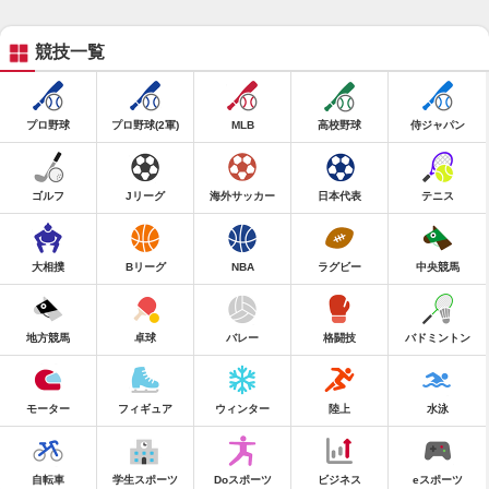
競技一覧
プロ野球
プロ野球(2軍)
MLB
高校野球
侍ジャパン
ゴルフ
Jリーグ
海外サッカー
日本代表
テニス
大相撲
Bリーグ
NBA
ラグビー
中央競馬
地方競馬
卓球
バレー
格闘技
バドミントン
モーター
フィギュア
ウィンター
陸上
水泳
自転車
学生スポーツ
Doスポーツ
ビジネス
eスポーツ