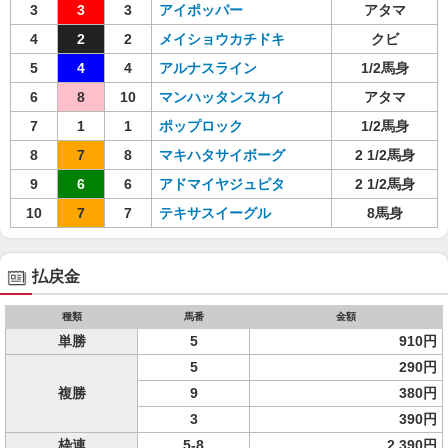
3
3
3
アイポッパー
アタマ
4
2
2
メイショウカチドキ
クビ
5
4
4
アルナスライン
1/2馬身
6
8
10
マンハッタンスカイ
アタマ
7
1
1
ポップロック
1/2馬身
8
7
8
マキハタサイボーグ
2 1/2馬身
9
6
6
アドマイヤジュピタ
2 1/2馬身
10
7
7
テキサスイーグル
8馬身
払戻金
種類
馬番
金額
単勝
5
910円
5
290円
複勝
9
380円
3
390円
枠連
5-8
2,390円