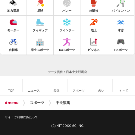
地方競馬
卓球
バレー
格闘技
バドミントン
モーター
フィギュア
ウィンター
陸上
水泳
自転車
学生スポーツ
Doスポーツ
ビジネス
eスポーツ
データ提供：日本中央競馬会
TOP
ニュース
天気
スポーツ
占い
すべて
スポーツ
中央競馬
サイトご利用にあたって
(C) NTT DOCOMO, INC.