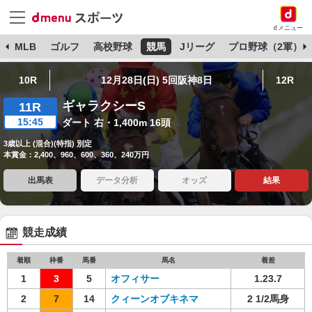
dメニュー
球
MLB
ゴルフ
高校野球
競馬
Jリーグ
プロ野球（2軍）
10R
12月28日(日) 5回阪神8日
12R
ギャラクシーS
11R
15:45
ダート 右・1,400m 16頭
3歳以上 (混合)(特指) 別定
本賞金：2,400、960、600、360、240万円
出馬表
データ分析
オッズ
結果
競走成績
着順
枠番
馬番
馬名
着差
1
3
5
オフィサー
1.23.7
2
7
14
クィーンオブキネマ
2 1/2馬身