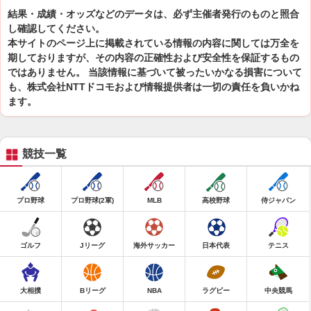
結果・成績・オッズなどのデータは、必ず主催者発行のものと照合
し確認してください。
本サイトのページ上に掲載されている情報の内容に関しては万全を
期しておりますが、その内容の正確性および安全性を保証するもの
ではありません。 当該情報に基づいて被ったいかなる損害について
も、株式会社NTTドコモおよび情報提供者は一切の責任を負いかね
ます。
競技一覧
プロ野球
プロ野球(2軍)
MLB
高校野球
侍ジャパン
ゴルフ
Jリーグ
海外サッカー
日本代表
テニス
大相撲
Bリーグ
NBA
ラグビー
中央競馬