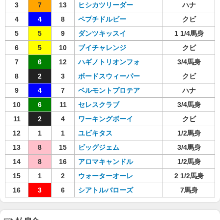
3
7
13
ヒシカツリーダー
ハナ
4
4
8
ペプチドルビー
クビ
5
5
9
ダンツキッスイ
1 1/4馬身
6
5
10
ブイチャレンジ
クビ
7
6
12
ハギノトリオンフォ
3/4馬身
8
2
3
ボードスウィーパー
クビ
9
4
7
ベルモントプロテア
ハナ
10
6
11
セレスクラブ
3/4馬身
11
2
4
ワーキングボーイ
クビ
12
1
1
ユビキタス
1/2馬身
13
8
15
ビッグジェム
3/4馬身
14
8
16
アロマキャンドル
1/2馬身
15
1
2
ウォーターオーレ
2 1/2馬身
16
3
6
シアトルバローズ
7馬身