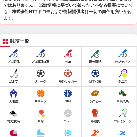
ではありません。 当該情報に基づいて被ったいかなる損害について
も、株式会社NTTドコモおよび情報提供者は一切の責任を負いかね
ます。
競技一覧
プロ野球
プロ野球(2軍)
MLB
高校野球
侍ジャパン
ゴルフ
Jリーグ
海外サッカー
日本代表
テニス
大相撲
Bリーグ
NBA
ラグビー
中央競馬
地方競馬
卓球
バレー
格闘技
バドミントン