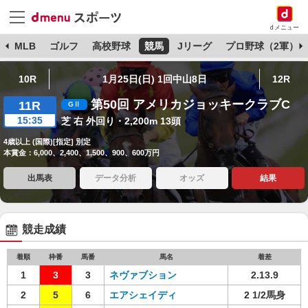
dメニュー
球
MLB
ゴルフ
高校野球
競馬
Jリーグ
プロ野球（2軍）
10R
1月25日(日) 1回中山8日
12R
第50回 アメリカジョッキークラブC
11R
15:35
芝 右 外回り・2,200m 13頭
4歳以上 (国際)[指定] 別定
本賞金：6,000、2,400、1,500、900、600万円
出馬表
データ分析
オッズ
結果
競走成績
着順
枠番
馬番
馬名
着差
1
3
3
ネヴァブション
2.13.9
2
5
6
エアシェイディ
2 1/2馬身