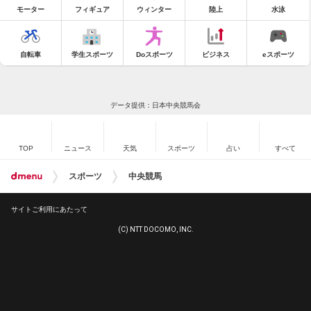
モーター
フィギュア
ウィンター
陸上
水泳
自転車
学生スポーツ
Doスポーツ
ビジネス
eスポーツ
データ提供：日本中央競馬会
TOP
ニュース
天気
スポーツ
占い
すべて
スポーツ
中央競馬
サイトご利用にあたって
(C) NTT DOCOMO, INC.