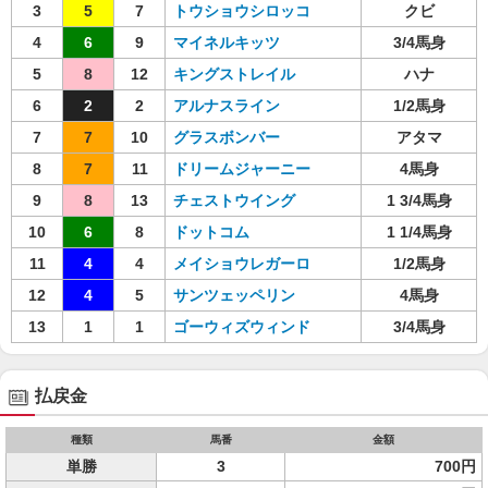
3
5
7
トウショウシロッコ
クビ
4
6
9
マイネルキッツ
3/4馬身
5
8
12
キングストレイル
ハナ
6
2
2
アルナスライン
1/2馬身
7
7
10
グラスボンバー
アタマ
8
7
11
ドリームジャーニー
4馬身
9
8
13
チェストウイング
1 3/4馬身
10
6
8
ドットコム
1 1/4馬身
11
4
4
メイショウレガーロ
1/2馬身
12
4
5
サンツェッペリン
4馬身
13
1
1
ゴーウィズウィンド
3/4馬身
払戻金
種類
馬番
金額
単勝
3
700円