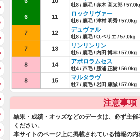
6
10
牡8 / 鹿毛 / 赤木 高太郎 / 57.0k
ロックリヴァー
6
11
牡6 / 鹿毛 / 津村 明秀 / 57.0kg
デュヴァル
7
12
牡8 / 鹿毛 / O.ペリエ / 57.0kg
リンリンリン
7
13
牡5 / 鹿毛 / 内田 博幸 / 57.0kg
アポロラムセス
8
14
牡4 / 芦毛 / 勝浦 正樹 / 56.0kg
マルタラヴ
8
15
牡7 / 鹿毛 / 岩田 康誠 / 57.0kg
注意事項
結果・成績・オッズなどのデータは、必ず主催
ください。
本サイトのページ上に掲載されている情報の内