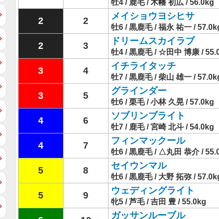
牡4 / 鹿毛 / 木幡 初広 / 56.0kg
メイショウヨシヒサ
2
2
牡6 / 黒鹿毛 / 福永 祐一 / 57.0k
ドリームスカイラブ
2
3
牡4 / 黒鹿毛 / ☆田中 博康 / 55.
イチライタッチ
3
4
牡7 / 黒鹿毛 / 柴山 雄一 / 57.0k
グラインダー
3
5
牡6 / 栗毛 / 小林 久晃 / 57.0kg
ソブリンブライト
4
6
牡7 / 鹿毛 / 宮崎 北斗 / 54.0kg
フィンマックール
4
7
牡6 / 黒鹿毛 / △丸田 恭介 / 55.
セイウンマル
5
8
牡6 / 黒鹿毛 / 大野 拓弥 / 57.0k
ウェディングライト
5
9
牝5 / 芦毛 / 吉田 豊 / 55.0kg
ガッサンルーブル