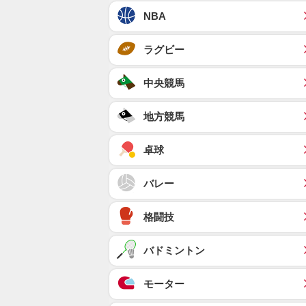
NBA
ラグビー
中央競馬
地方競馬
卓球
バレー
格闘技
バドミントン
モーター