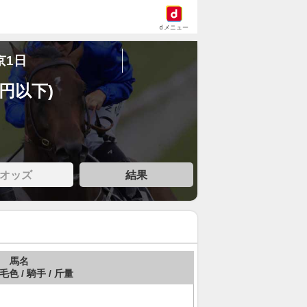
dメニュー
京1日
万円以下)
オッズ
結果
馬名
 毛色 / 騎手 / 斤量