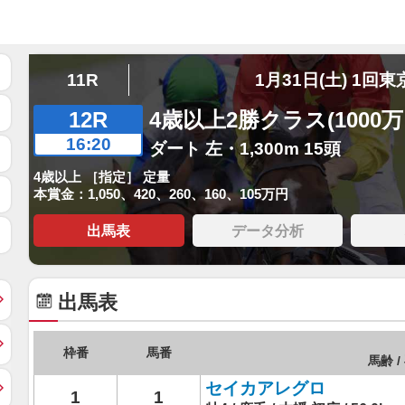
11R
1月31日(土) 1回東
12R
4歳以上2勝クラス(1000
16:20
ダート 左・1,300m 15頭
4歳以上 ［指定］ 定量
本賞金：1,050、420、260、160、105万円
出馬表
データ分析
出馬表
枠番
馬番
馬齢 /
セイカアレグロ
1
1